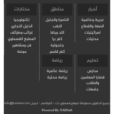
أخبار
مناطق
مختارات
عربية وعالمية
الناصرة والجليل
تكنولوجيا
الضفة والقطاع
النقب
الدليل التجاري
اسرائيليات
اللد ويافا
غرائب وطرائف
محليات
كفر برا
المطبخ القسماوي
جلجولية
فن ومشاهير
كفر قاسم
موضة
تعليم
رياضة
مدارس
رياضة عالمية
قضايا المعلمين
رياضة محلية
والطلاب
جامعات
جميع الحقوق محفوظة لموقع قسماوي نت - كفرقاسم - ايميل info@kasmawi.net
Powered By
NADSoft