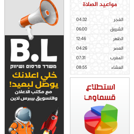
مواعيد الصلاة
الفجر
04:32
الشروق
06:00
الظهر
12:46
العصر
04:26
المغرب
07:31
العشاء
08:55