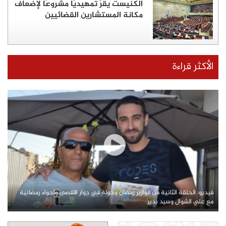
الكنيست يقرّ تمهيديًا مشروعًا لإضعاف
مكانة المستشارين القضائيين
الأكثر قراءة
فيديو: الحلقة الثانية من فوازير رمضان وجولة في دوار الاقصى واجواء رمضانية
مع علي الشوال وسيد بدير