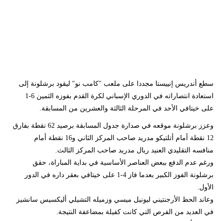
سطع أندريس إنييستا مجددا على ملعب "كامب نو" ليقود برشلونة إلى
استعادة انتصاراته في الدوري الإسباني لكرة القدم بفوزه الثمين 6-1
على خيتافي الأحد في المرحلة الثالثة والعشرين من المسابقة.
وعزز برشلونة موقعه في صدارة جدول المسابقة برصيد 62 نقطة بفارق
12 نقطة أمام أتلتيكو مدريد صاحب المركز الثاني و16 نقطة أمام
منافسه التقليدي العنيد ريال مدريد صاحب المركز الثالث.
ورغم عدم الدفع ببعض العناصر الأساسية في بداية المباراة، حقق
برشلونة الفوز الكبير بعدما فاز 4-1 على خيتافي بعقر داره في الدور
الأول.
وعاند الحظ الأرجنتيني ليونيل ميسي وزميله التشيلي أليكسيس سانشيز
في العديد من الفرص التي كانت كفيلة بمضاعفة النتيجة.