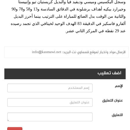
وسجل أليكسيس وميسي وديفيد فيا والبديل كريستيان تيو وإنييستا
وجيرارد بيكيه أهداف برشلونة في الدقائق السادسة و13 و58 و78 و90
والثانية من الوقت بدل الضائع للمباراة على الترتيب بينما أحرز البديل
ألفارو فاسكيز في الدقيقة 83 الهدف الوحيد لخيتافي الذي تجمد رصيده
عند 29 نقطة في المركز الثاني عشر.
لارسال مواد واخبار لموقع قسماوي نت البريد:
info@kasmawi.net
اضف تعقيب
الإسم
عنوان التعليق
التعليق