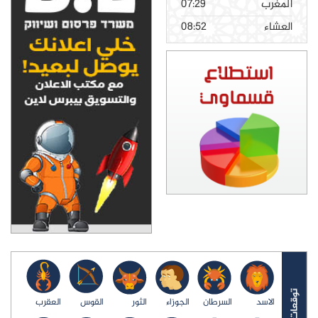
المغرب
07:29
العشاء
08:52
الاسد
السرطان
الجوزاء
الثور
القوس
العقرب