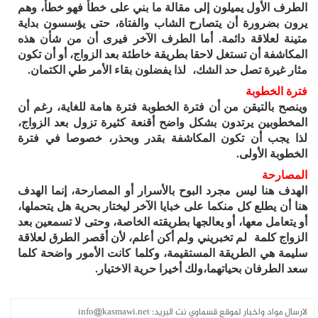
الطرف الأول يميلون إلى مقالة ما بني على خطأ فهو خطأ، وهم
يرون بضرورة أن يتصارح الشاب والفتاة، حتى يؤسسون بداية
متينة لعلاقة دائمة. أما الطرف الآخر فيرى أن من شأن هذه
المكاشفة أن تستغل لاحقا بطريقة خاطئة بعد الزواج، أو أن تكون
مثار غيرة تصل حد الشك، لذا يفضلون بقاء الأمر طي الكتمان.
فترة الخطوبة
وينصح بالتيقن من أن فترة الخطوبة فترة هامة للغاية، رغم أن
المخطوبين يرتدون بشكل واضح أقنعة كثيرة تزول بعد الزواج،
لذا يجب أن تكون المكاشفة بقدر وبحذر، خصوصا في فترة
الخطوبة الأولى.
المصارحة
الهدف هنا ليس مجرد البوح بالأسرار أو المصارحة، إنما الهدف
هنا أن يطلع كل منكما على خبايا الآخر ليختار بحرية هل يتحملها،
أو يتعامل معها، أو يعالجها بطريقته الخاصة، وحتى لا تسمعين بعد
الزواج كلمة لم تخبريني ولم أكن أعلم، لأن أقصر الطرق لعلاقة
سليمة هي الطريقة المستقيمة، وكلما كانت الأمور واضحة كلما
سعد الطرفان بحياتهما،ولك أخيرا حرية الاختيار.
لارسال مواد واخبار لموقع قسماوي نت البريد:
info@kasmawi.net