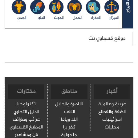
الميزان
العذراء
الحمل
الحوت
الدلو
الجدي
أخبار
مناطق
مختارات
عربية وعالمية
الناصرة والجليل
تكنولوجيا
الضفة والقطاع
النقب
الدليل التجاري
اسرائيليات
اللد ويافا
غرائب وطرائف
محليات
كفر برا
المطبخ القسماوي
جلجولية
فن ومشاهير