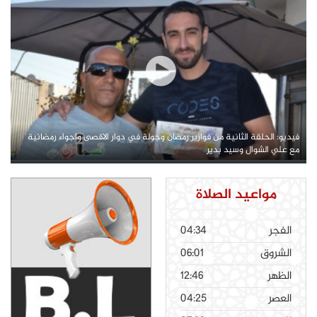
فيديو: الحلقة الثانية من فوازير رمضان وجولة في دوار الاقصى واجواء رمضانية
مع علي الشوال وسيد بدير
مواعيد الصلاة
الفجر
04:34
الشروق
06:01
الظهر
12:46
العصر
04:25