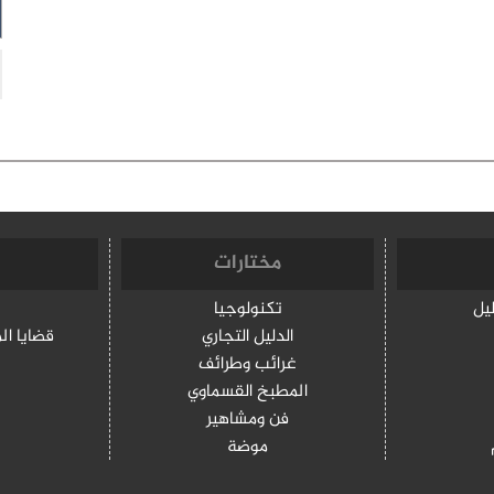
مختارات
ليل
تكنولوجيا
الدليل التجاري
قضايا ال
غرائب وطرائف
المطبخ القسماوي
فن ومشاهير
موضة