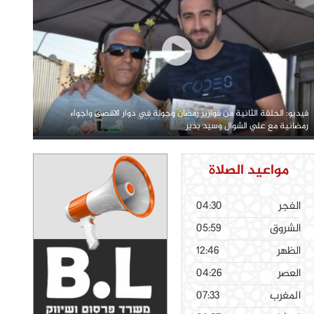
فيديو: الحلقة الثانية من فوازير رمضان وجولة في دوار الاقصى واجواء
رمضانية مع علي الشوال وسيد بدير
مواعيد الصلاة
الفجر
04:30
الشروق
05:59
الظهر
12:46
العصر
04:26
المغرب
07:33