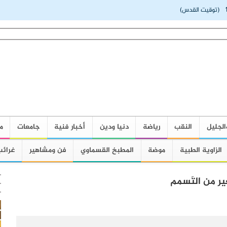
(توقيت القدس)
الجليل
النقب
رياضة
دنيا ودين
أخبار فنية
جامعات
م
الزاوية الطبية
موضة
المطبخ القسماوي
فن ومشاهير
غرائب