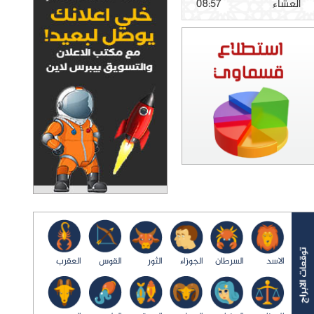
العشاء
08:57
الاسد
السرطان
الجوزاء
الثور
القوس
العقرب