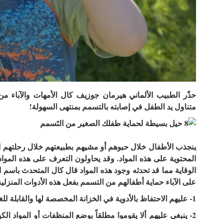
حذّر الطبيب الألماني هيرمان جوزيف كال الأمهات والآباء م
متناول يد الطفل في إصابته بالتسمم بمنتهى السهولة!
ينجذب الأطفال خلال حبوهم أو مشيهم بطبيعتهم خلال رحلتهم الا
المحتوية على هذه المواد. وقد يحاولون التعرف على هذه الم
الوقاية مما قد تحدثه وجود هذه المواد قال كال المتحدث باسم ال
على الآباء حماية أطفالهم من التسمم بفعل هذه الأدوات المنزلي
1- عليهم الاحتفاظ بالأدوية في الخزانة المخصصة لها والقابلة للغلق بعيداً عن متناول يد الطفل.
2- ينبغي عليهم ألا يقوموا مطلقاً بوضع المنظفات أو المواد ا