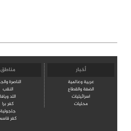
أخبار
مناطق
عربية وعالمية
الناصرة والج
الضفة والقطاع
النقب
اسرائيليات
اللد ويافا
محليات
كفر برا
جلجولية
كفر قاسم