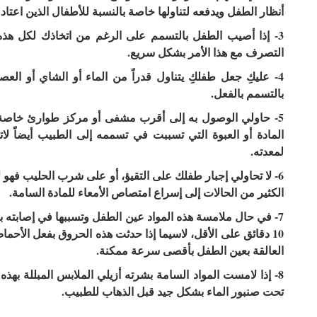
أنظار الطفل ويدفعه لتناولها خاصة بالنسبة للأطفال الذين اعتاد
3- إذا أصيب الطفل بالتسمم على الرغم من اتخاذك لكل هذه 
التصرف مع هذا الأمر بشكل سريع.
4- عليكِ جعل طفلكِ يتناول قدراً من الماء أو الشاي أو ال
بالتسمم بالفعل.
5- حاولي الوصول به إلى أقرب مشفى أو مركز طوارئ خاصة 
المادة أو العبوة التي تسببت في تسممه إلى الطبيب أيضاً لاتخ
لمعدته.
6- لا تحاولي إجبار طفلك على التقيؤ، أو على شرب الحليب فهو 
الكثير من الحالات إلى إسراع امتصاص الأمعاء للمادة السامة.
7- في حال ملامسة هذه المواد عين الطفل وتسببها في إصابته 
10 دقائق على الأقل، لاسيما إذا حدثت هذه الحروق بفعل الأحماض
العالقة بعين الطفل بأقصى سرعة ممكنة.
8- إذا لامست المواد السامة بشرته أزيلي الملابس المبللة ب
تحت صنبور الماء بشكل جيد قبل الذهاب للطبيب.