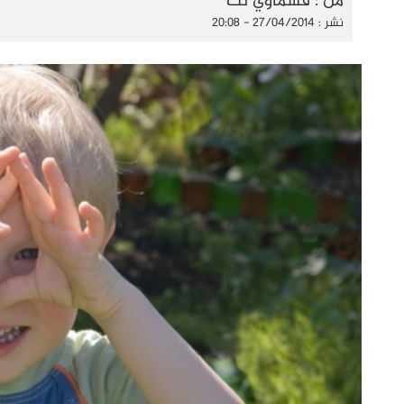
من : قسماوي نت
نشر : 27/04/2014 - 20:08