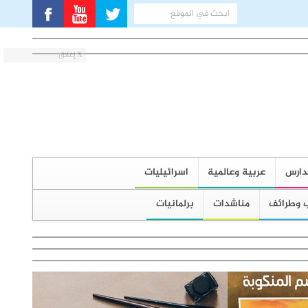
X إغلاق
دارس
عربية وعالمية
اسرائيليات
 وطرائف
مناشدات
برلمانيات