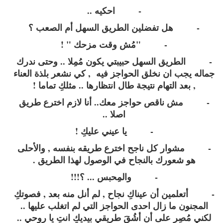
- احكيه ..
- هل تفضلين الطريق السهل أم الصعب ؟
- "مُش وقت مزحك " !
- الطريق السهل حبيبتي يكون مُمِلا .. وحتى ندرك
جماله يجب ان نخلق الحواجز فيه , كي نشعر بلذة العناء
, بعد التهام نتيجة طال انتظارها .. مثلكِ تماما !
- مش ناقص حواجز معك.. أنا لازم اخترع طريق
اصلا ..
- يا عيني عليكِ !
- مشوار كل ناجح اخترع طريقه بنفسه , والأحلى
هو شعورك بالنجاح في الوصول لهذا الطريق .
- والمِحبس ... ؟!!!
- أتعلمين أن عيناكِ نجاح , لم أنل منه بعد , فصوتكِ
المجنون ما زال احدى الحواجز التي لم اتغلب عليها ..
لكني مُصِر على أن أشُقَ طريقي بيديكِ انتِ يا روحي ..