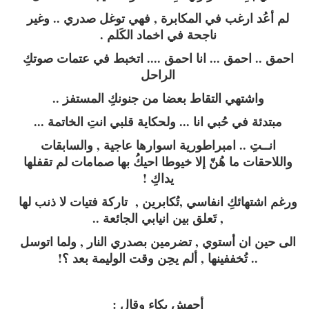
لم أعُد ارغب في المكابرة , فهي توغل صدري .. وغير
ناجحة في اخماد الكَلم .
احمق .. احمق ... انا احمق .... اتخبط في عتمات صوتكِ
الراحل
واشتهي التقاط بعضا من جنونكِ المستفز ..
مبتدئة في حُبي انا ... ولحكاية قلبي انتِ الخاتمة ...
انــتِ .. امبراطورية اسوارها عاجية , والسابقات
واللاحقات ما هُنّ إلا خيوطا احيكُ بها صمامات لم تقفلها
يداكِ !
ورغم اشتهائكِ انفاسي ,تُكابرين , تاركة فتيات لا ذنب لها
, تَعلق بين انيابي الجائعة ..
الى حين ان أستوي , تضرمين بصدري النار , ولما اتوسل
.. تُخففينها , ألم يحِن وقت الوليمة بعد ؟!
أجهش بكاء وقال :