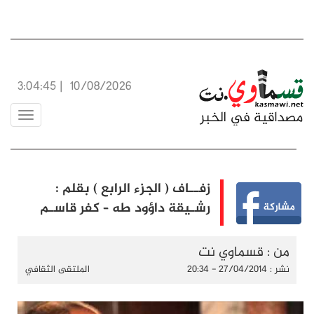
3:04:46
|
10/08/2026
Toggle
vigation
زفــاف ( الجزء الرابع ) بقلم :
رشـيقة داؤود طه – كفر قاسـم
من : قسماوي نت
نشر : 27/04/2014 - 20:34
الملتقى الثقافي