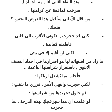
- منذ اللقاء الثاني لنا , مفــاجــأة
J
صرخت مُدافعة عن كرامتها :
- من قال لكَ اني سأقبل هذا العرض البخس ؟
ضحك:
- لكني قد حجزت , لتكوني الأقرب الى قلبي ..
قاطعته مُعاندة :
- لكني لن أقيم إلا في بيتي .
ما زاد من اشتهائه لها هو اصرارها في اخماد النصف
الانثوي , باستفزاز شراستها الناعمة ..
فأجاب بما يُشعل ارباكها :
- لكني حجزت وانتهى الأمر , قرري ما شئتِ !
ثم حاول تجريدها من شراستها :
- لو علمت ان هذا سيزعجكِ لهذه الدرجة , لما
حجزت