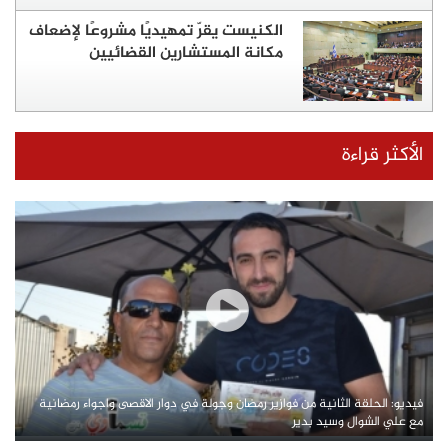
الكنيست يقرّ تمهيديًا مشروعًا لإضعاف
مكانة المستشارين القضائيين
الأكثر قراءة
فيديو: الحلقة الثانية من فوازير رمضان وجولة في دوار الاقصى واجواء رمضانية
مع علي الشوال وسيد بدير