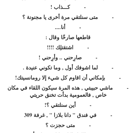
- كـــذاب !
- متى سنلتقي مرة أخرى يا مجنونة ؟
- أنا....
قاطعها صارخًا وقال :
- اشتقتلِك !!!!
- صارِحني .. وأرِحني !
- لما اشوفك أول , وما تكوني عنيدة .
- بإمكاني أن اقاوم كل شيء إلا رومانسيتك!
- ماشي حبيبتي , هذه المرة سيكون اللقاء في مكان
خاص , فالعمومية بدأت تخنق حريتي
- أين سنلتقي ؟!
- في فندق " دانا بلازا " , غرفة 309
- متى حجزت ؟