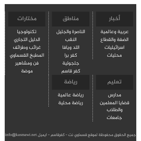
أخبار
مناطق
مختارات
عربية وعالمية
الناصرة والجليل
تكنولوجيا
الضفة والقطاع
النقب
الدليل التجاري
اسرائيليات
اللد ويافا
غرائب وطرائف
محليات
كفر برا
المطبخ القسماوي
جلجولية
فن ومشاهير
كفر قاسم
موضة
تعليم
رياضة
مدارس
رياضة عالمية
قضايا المعلمين
رياضة محلية
والطلاب
جامعات
جميع الحقوق محفوظة لموقع قسماوي نت - كفرقاسم - ايميل info@kasmawi.net