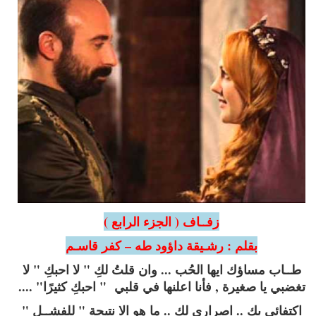
زفــاف ( الجزء الرابع )
بقلم : رشـيقة داؤود طه – كفر قاسـم
طــاب مساؤك ايها الحُب ... وان قلتُ لكِ " لا احبكِ " لا
تغضبي يا صغيرة , فأنا اعلنها في قلبي " احبكِ كثيرًا" ....
اكتفائي بكِ .. اصراري لكِ .. ما هو الا نتيجة " للفشــل "