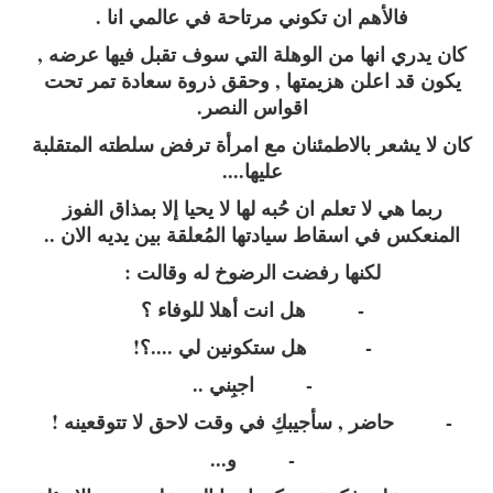
فالأهم ان تكوني مرتاحة في عالمي انا .
كان يدري انها من الوهلة التي سوف تقبل فيها عرضه ,
يكون قد اعلن هزيمتها , وحقق ذروة سعادة تمر تحت
اقواس النصر.
كان لا يشعر بالاطمئنان مع امرأة ترفض سلطته المتقلبة
عليها....
ربما هي لا تعلم ان حُبه لها لا يحيا إلا بمذاق الفوز
المنعكس في اسقاط سيادتها المُعلقة بين يديه الان ..
لكنها رفضت الرضوخ له وقالت :
- هل انت أهلا للوفاء ؟
- هل ستكونين لي ....؟!
- اجبِني ..
- حاضر , سأجيبكِ في وقت لاحق لا تتوقعينه !
- و...