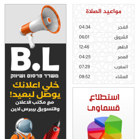
مواعيد الصلاة
الفجر
04:34
الشروق
06:01
الظهر
12:46
العصر
04:25
المغرب
07:29
العشاء
08:52