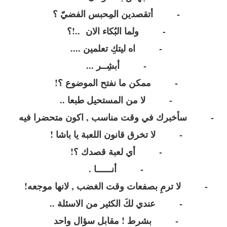
- أتقصدين المِحبس الفضيّ ؟
- ولما البُكاء الان ..!؟
- اه ليتكِ تعلمين ....
- أبشِــر ...
- ممكن ما نفتح الموضوع ؟!
- لا من المستحيل طبعا ..
- سأخبرك في وقت مناسب , اكون متحضرا فيه
- لا تخرق قانون اللعبة يا باشا !
- أي لعبة قصدك ؟!
- أنــــــا .
- لا ترمِ بصفعات وقت الغضب , لانها موجعه!
- عندي لكَ الكثير من الاسئلة ..
- بشرط ! مقابل سؤال واحد