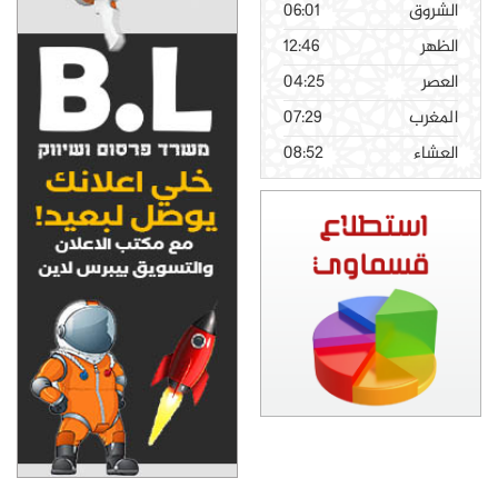
الشروق
06:01
الظهر
12:46
العصر
04:25
المغرب
07:29
العشاء
08:52