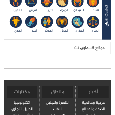
الاسد
السرطان
الجوزاء
الثور
القوس
العقرب
الميزان
العذراء
الحمل
الحوت
الدلو
الجدي
أخبار
مناطق
مختارات
عربية وعالمية
الناصرة والجليل
تكنولوجيا
الضفة والقطاع
النقب
الدليل التجاري