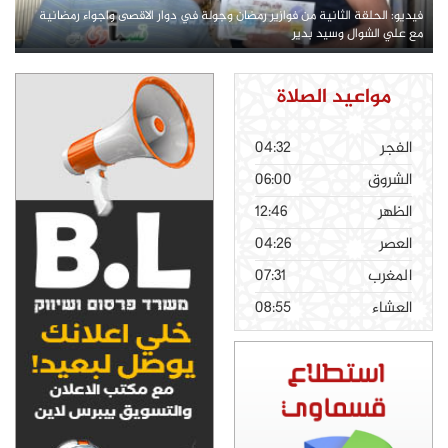
فيديو: الحلقة الثانية من فوازير رمضان وجولة في دوار الاقصى واجواء رمضانية
مع علي الشوال وسيد بدير
مواعيد الصلاة
الفجر
04:32
الشروق
06:00
الظهر
12:46
العصر
04:26
المغرب
07:31
العشاء
08:55