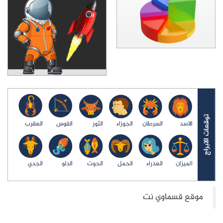
الاسد
السرطان
الجوزاء
الثور
القوس
العقرب
الميزان
العذراء
الحمل
الحوت
الدلو
الجدي