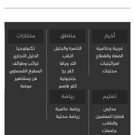
أخبار
مناطق
مختارات
عربية وعالمية
الناصرة والجليل
تكنولوجيا
الضفة والقطاع
النقب
الدليل التجاري
اسرائيليات
اللد ويافا
غرائب وطرائف
محليات
كفر برا
المطبخ القسماوي
جلجولية
فن ومشاهير
كفر قاسم
موضة
تعليم
رياضة
مدارس
رياضة عالمية
قضايا المعلمين
رياضة محلية
والطلاب
جامعات