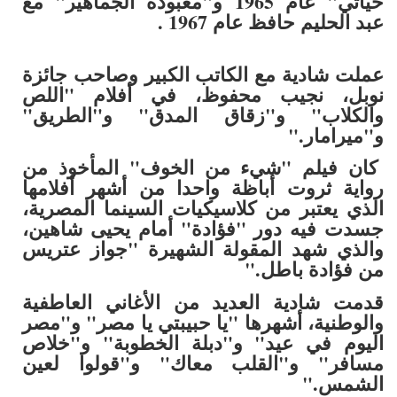
حياتي" عام 1965 و"معبودة الجماهير" مع
عبد الحليم حافظ عام 1967 .
عملت شادية مع الكاتب الكبير وصاحب جائزة
نوبل، نجيب محفوظ، في أفلام "اللص
والكلاب" و"زقاق المدق" و"الطريق"
و"ميرامار."
كان فيلم "شيء من الخوف" المأخوذ من
رواية ثروت أباظة واحدا من أشهر أفلامها
الذي يعتبر من كلاسيكيات السينما المصرية،
جسدت فيه دور "فؤادة" أمام يحيى شاهين،
والذي شهد المقولة الشهيرة "جواز عتريس
من فؤادة باطل."
قدمت شادية العديد من الأغاني العاطفية
والوطنية، أشهرها "يا حبيبتي يا مصر" و"مصر
اليوم في عيد" و"دبلة الخطوبة" و"خلاص
مسافر" و"القلب معاك" و"قولوا لعين
الشمس."