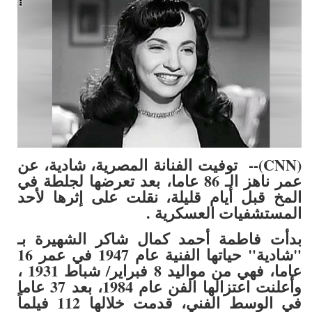
(CNN)-- توفيت الفنانة المصرية، شادية، عن
عمر ناهز الـ 86 عاما، بعد تعرضها لجلطة في
المخ قبل أيام قليلة، نقلت على إثرها لأحد
المستشفيات العسكرية .
بدأت فاطمة أحمد كمال شاكر الشهيرة بـ
"شادية" حياتها الفنية عام 1947 في عمر 16
عاما، فهي من مواليد 8 فبراير/ شباط 1931 ،
وأعلنت اعتزالها الفن عام 1984، بعد 37 عاما
في الوسط الفني، قدمت خلالها 112 فيلماً