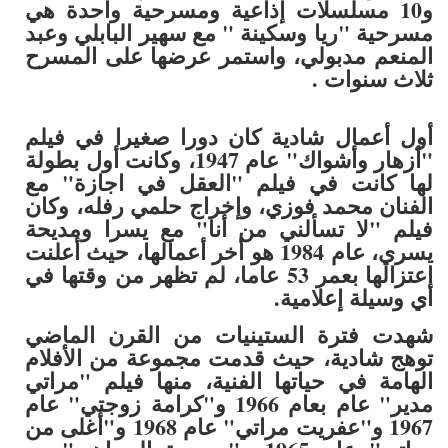
و10 مسلسلات إذاعية ومسرحية واحدة هي
مسرحية "ريا وسكينة " مع سهير البابلي وعبد
المنعم مدبولي، واستمر عرضها على المسرح
ثلاث سنوات .
أول أعمال شادية كان دورا صغيرا في فيلم
"أزهار وأشواك" عام 1947، وكانت أول بطولة
لها كانت في فيلم "العقل في اجازة" مع
الفنان محمد فوزي، وإخراج حلمي رفله، وكان
فيلم "لا تسألني من أنا" مع يسرا ومديحة
يسري، عام 1984 هو أخر أعمالها، حيث أعلنت
اعتزالها بعمر 53 عاما، لم تظهر من وقتها في
أي وسيلة إعلامية.
شهدت فترة الستينيات من القرن الماضي
توهج شادية، حيث قدمت مجموعة من الأفلام
الهامة في حياتها الفنية، منها فيلم "مراتي
مدير" عام بعام 1966 و"كرامة زوجتي" عام
1967 و"عفريت مراتي" عام 1968 و"أغلى من