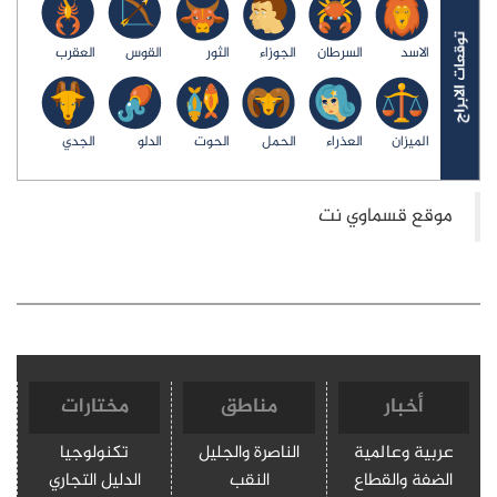
الاسد
السرطان
الجوزاء
الثور
القوس
العقرب
الميزان
العذراء
الحمل
الحوت
الدلو
الجدي
أخبار
مناطق
مختارات
عربية وعالمية
الناصرة والجليل
تكنولوجيا
الضفة والقطاع
النقب
الدليل التجاري