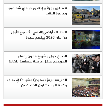
4 قتلى بجرائم إطلاق نار في شفاعمرو
وعرعرة النقب
11 قتيلا بأراضي48 في الأسبوع الأول
من عام 2026 بينهم سيدة
الصراع حول مشروع قانون إعفاء
الحريديم يدخل مرحلة حساسة للغاية
الكنيست يقرّ تمهيديًا مشروعًا لإضعاف
مكانة المستشارين القضائيين