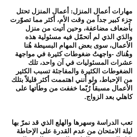
مهارات أعمال المنزل: أعمال المنزل تحتل
جزء كبير جداً من وقت الأم، أكثر مما تصوّرت
بأضعاف مضاعفة، وحين أتيت من منزل
والدَي الذي لم أتحمّل فيه مسئولية هذه
الأعمال، سوى بعض المهام البسيطة هُنا
وهُناك -واجهتُ ضغوطات كثيرة في مواجهة
عشرات المسئوليات في آن واحد، تلك
الضغوطات الكثيرة والمفاجئة تسبب الكثير
من الإحباط، ولو أنني اهتممت أكثر قليلاً بتلك
الأعمال مسبقاً رُبّما خففت من وطأتها على
كاهلي بعد الزواج.
تعب الدراسة وسهرها والهلع الذي قد نمرّ بها
ليلة الامتحان من عدم القدرة على الإحاطة