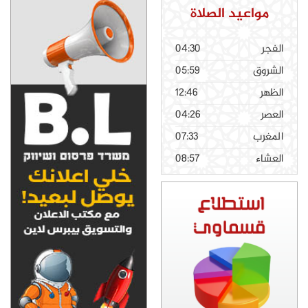
مواعيد الصلاة
الفجر
04:30
الشروق
05:59
الظهر
12:46
العصر
04:26
المغرب
07:33
العشاء
08:57