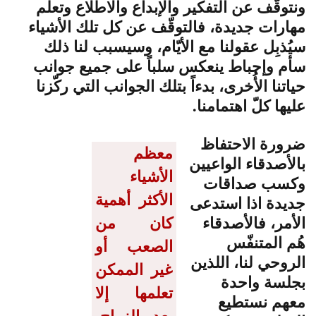
ونتوقّف عن التفكير والإبداع والاطّلاع وتعلّم
مهارات جديدة، فالتوقّف عن كل تلك الأشياء
سيُذبِل عقولنا مع الأيّام، وسيسبب لنا ذلك
سأم وإحباط ينعكس سلباً على جميع جوانب
حياتنا الأُخرى، بدءاً بتلك الجوانب التي ركّزنا
عليها كلّ اهتمامنا.
ضرورة الاحتفاظ
معظم
بالأصدقاء الواعيين
الأشياء
وكسب صداقات
الأكثر أهمية
جديدة اذا استدعى
الأمر، فالأصدقاء
كان من
هُم المتنفّس
الصعب أو
الروحي لنا، اللذين
غير الممكن
بجلسة واحدة
تعلمها إلا
معهم نستطيع
بعد الزواج،