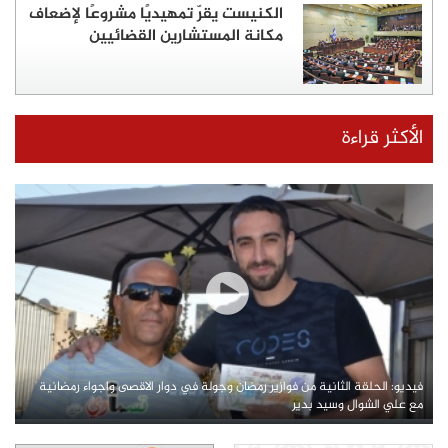
الكنيست يقرّ تمهيديًا مشروعًا لإضعاف
مكانة المستشارين القضائيين
الأكثر قراءة
فيديو: الحلقة الثانية من فوازير رمضان وجولة في دوار الاقصى واجواء رمضانية
مع علي الشوال وسيد بدير