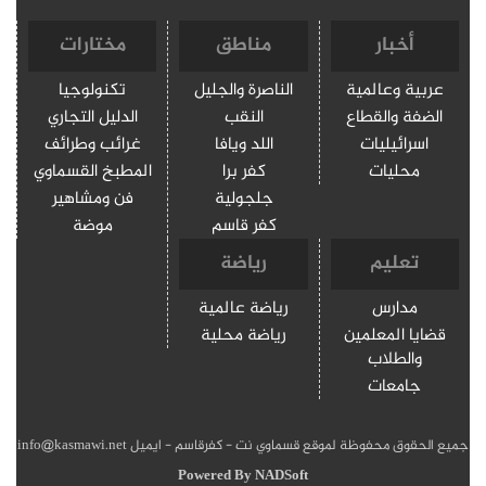
أخبار
مناطق
مختارات
عربية وعالمية
الناصرة والجليل
تكنولوجيا
الضفة والقطاع
النقب
الدليل التجاري
اسرائيليات
اللد ويافا
غرائب وطرائف
محليات
كفر برا
المطبخ القسماوي
جلجولية
فن ومشاهير
كفر قاسم
موضة
تعليم
رياضة
مدارس
رياضة عالمية
قضايا المعلمين
رياضة محلية
والطلاب
جامعات
جميع الحقوق محفوظة لموقع قسماوي نت - كفرقاسم - ايميل info@kasmawi.net
Powered By
NADSoft