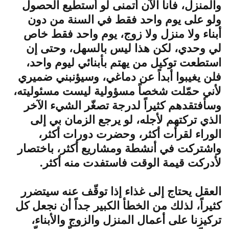
والمنزل، فأنا الآن أتمنى لو أستطيع الحصول
ولو على يوم واحد فقط في السنة من دون
أبناء ولا منزل ولا زوج، يوم واحد فقط خاص
لي وحدي، لكن هذا ليس بالسهل، وحتى إن
استطعت توكيل من يهتم بأبنائي ليوم واحد،
فلن يغيبوا أبداً عن دماغي، وسيؤنبني ضميري
لأني حمّلت شخصاً مسؤولية ليست مسئوليته،
وسأفتقدهم كثيراً لدرجة تصغّر الشيء الآخر
الذي تركتهم لأجله، لو يرجع الزمان بي إلى
الوراء لقرأت أكثر، وحضرت دورات أكثر،
واشتركت في أنشطة ومشاريع أكثر، باختصار
لأدركت قيمة الوقت فاستفدت منه أكثر.
العقل يحتاج إلى غذاء إذا توقّف عنه سيتضرر
كثيراً، لذلك من الخطأ الكبير جداً أن نجعل كل
تركيزنا على أعمال المنزل والزوج والأبناء،