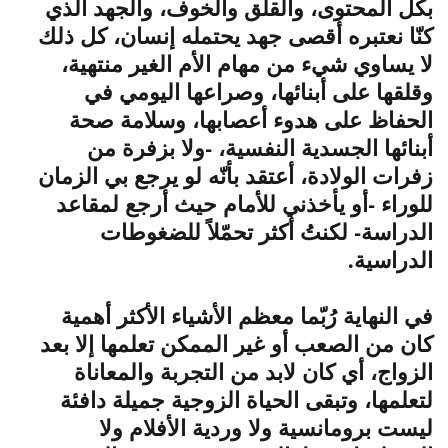
بكل المحتوى، والقلق والخوف، والجهد الذي
كنّا نعتبره أقصى جهد يحتمله إنسان، كل ذلك
لا يساوي شيء من مهام الأم الغير منتهية،
وقلقها على أبنائها، وصراعها اليومي في
الحفاظ على هدوء أعصابها، وسلامة صحة
أبنائها الجسدية النفسية، -ولا بزفرة من
زفرات الولادة، أعتقد بأنّه لو يرجع بي الزمان
للوراء -أو يأخذني للأمام حيث أرجع لمقاعد
الدراسة- لكنتُ أكثر تحمّلاً للضغوطات
الدراسية.
في النهاية رُبّما معظم الأشياء الأكثر أهمية
كان من الصعب أو غير الممكن تعلمها إلا بعد
الزواج، أي كان لابد من التجربة والمعاناة
لتعلمها، وتبقى الحياة الزوجية جميلة دافئة
ليست برومانسية ولا وردية الأفلام ولا