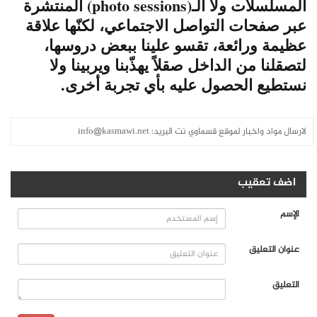
المسلسلات ولا الـ(photo sessions) المنتشرة
عبر صفحات التواصل الاجتماعي، لكنّها علاقة
عظيمة ورائعة، تقسو علينا ببعض دروسها،
لتصقلنا من الداخل صقلاً يهذّبنا ويربينا ولا
نستطيع الحصول عليه بأي تجربة أخرى.
لارسال مواد واخبار لموقع قسماوي نت البريد:
info@kasmawi.net
اضف تعقيب
الإسم
عنوان التعليق
التعليق