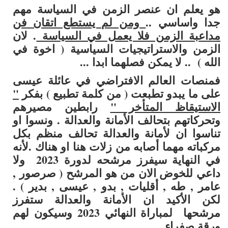
هو يعلم ان عنصر الزمن في السياسة مهم
جدا واساسي ..
ومن لم يستطع اتقان فن
مداعبة الزمن فلا يعمل في السياسة
. لان
الزمن والاستراتيجيات السياسية ( اخوة في
الله ) .. لا يمكن فصلهما ابدا ...
فمنصات العالم الافتراضي في عائلة عيسى
على ما يبدو
تطبعت ( من كلمة تطبيع ) بفكر
"
الاستيقاظ المتأخر "
رابطين مصيرهم
وتحركاتهم بتحالف الأمانة والعدالة . ونسوا او
تناسوا ان لأمانة والعدالة تحالف منظم بكل
مركباته مهما أصابه من زلات هنا او هناك .لأنه
في النهاية سيفرز مرشحه لدورة 2023 ولا
داعي للخوض الان من هو المرشح ( صرصور ,
عامر , طه , أقليات , بدو , عيسى , بدير ) .
لكن الأكيد ان الأمانة والعدالة ستفرز
مرشحها لمباراة النهائي 2023 وسيكون لهم
ورقة صفراء ...