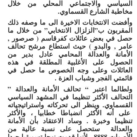
السياسي والاجتماعي المحلي من خلال
مخاطبة الشارع القسماوي.
وأفضت الانتخابات الاخيرة الى ما وصفه ذلك
المقربون ب”الزلزال الانتخابي” من خلال ما
حصل في بعض عائلات كفرقاسم ( صرصور ,
عامر , والبدو ) حيث استطاع مرشح تحالف
الأمانة والعدالة المحامي عادل بدير من
الحصول على الأغلبية المطلقة في هذه
العائلات وعلى وجه الخصوص ما حصل في
قائمتي الفجر وشباب العزة .
ولطالما اعتبر “ تحالف الأمانة والعدالة ”
التحالف الأكثر تنظيما في المشهد السياسي
القسماوي. وينظر الى تحركاته واستراتيجياته
على أنه الأكثر انضباطا خطابيا ، والأكثر
تنظيما وخبرة . وساد الاعتقاد بأن الأمانة
والعدالة ستحصل على نسبة عالية من
الأصوات 8888 ، لأنها قدمت نهجا تسويقيا جيدا