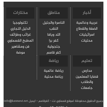
أخبار
مناطق
مختارات
عربية وعالمية
الناصرة والجليل
تكنولوجيا
الضفة والقطاع
النقب
الدليل التجاري
اسرائيليات
اللد ويافا
غرائب وطرائف
محليات
كفر برا
المطبخ القسماوي
جلجولية
فن ومشاهير
كفر قاسم
موضة
تعليم
رياضة
مدارس
رياضة عالمية
قضايا المعلمين
رياضة محلية
والطلاب
جامعات
جميع الحقوق محفوظة لموقع قسماوي نت - كفرقاسم - ايميل info@kasmawi.net