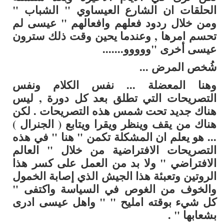
الحلقات ان الشارع العيساوي " الشباب "
ومن خلال ردود فعلهم وافعالهم " عيسى لم
تحسم امرها , وعندما يحين وقت ذلك سترون
عيسى أخرى "ووووو.......
شُخص المرض ...
وهنا المعضلة ... نفس الكلام ونفس
التصريحات التي تطلق بعد كل دورة , ليس
هناك جديد تحت شمس هذه التصريحات . لكن
هناك من يقف وينظر ويقرا ويتابع ( الجنرال )
... هو يعلم ان المشكلة تكمن " هنا " في هذه
التصريحات الافتراضية من خلال " العالم
الافتراضي " ولا بد من العمل على كسر هذا
الروتين وتعبئة هذا الجيش الذي إصابة الخمول
والخوف من الغوص في السياسة واكتفى "
كل شيء بوقته امليح " " واهل عيسى ادرى
بشعابها " .