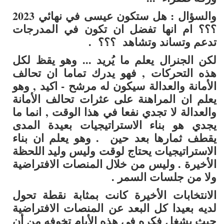
والسؤال : هل ستكون عيسى في نهائي 2023
؟؟؟ ام انها تفضل ان تكون في المدرجات
تدعم وتساند وتشاهد ؟؟؟َ .
لكن الجنرال يعلم ما يُريد ... وهو يقظ لكل
هذه التحركات , فهو يدرك تماما ان تحالف
الأمانة والعدالة سيكون له مرشح - اكيد , وهو
يعلم ان المراهنة على عثرات تحالف الأمانة
والعدالة لا تجدي نفعا في هذا الوقت , انما ما
يجدي هو بناء الاستراتيجيات بعيدة المدى
يقطف ثمارها بعد حين . وهو يعلم ان بناء
الاستراتيجيات يحتاج لوقت وليس وليد اللحظة
الأخيرة . وليس من خلال المنصات الافتراضية
ولا من جلسات السمر .
الانتخابات الأخيرة كانت بمثابة نقطة تحول
لديه بعيدا كل البعد عن المنصات الافتراضية
حيث يشغل فكره في هذه الأيام تخوفه من أن