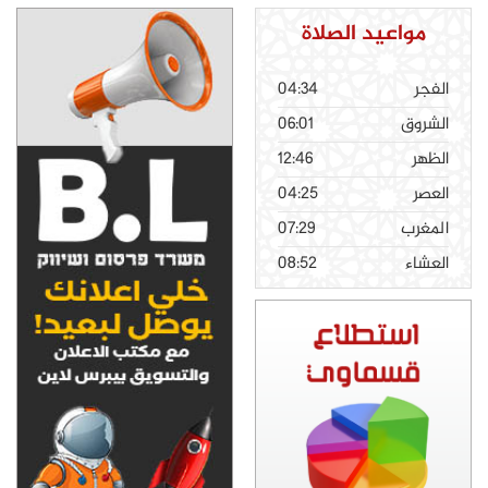
مواعيد الصلاة
الفجر
04:34
الشروق
06:01
الظهر
12:46
العصر
04:25
المغرب
07:29
العشاء
08:52