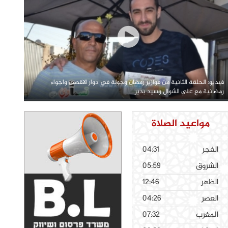
فيديو: الحلقة الثانية من فوازير رمضان وجولة في دوار الاقصى واجواء
رمضانية مع علي الشوال وسيد بدير
مواعيد الصلاة
الفجر
04:31
الشروق
05:59
الظهر
12:46
العصر
04:26
المغرب
07:32