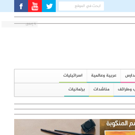
X إغلاق
دارس
عربية وعالمية
اسرائيليات
 وطرائف
مناشدات
برلمانيات