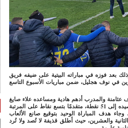
وذلك بعد فوزه في مباراته البيتية على ضيفه فريق
ين في نوف هجليل، ضمن مباريات الأسبوع التاسع
رف عثامنة والمدرب أدهم هادية ومساعده علاء صايغ
ومواكبة رئيس الإدارة سعيد بصول (جولدهار)، رصيده إلى 51 نقطة، متقدمًا بتسع نقاط على المرتبة
 وجاء هدف المباراة الوحيد بتوقيع صانع الألعاب
نية والعشرين، حيث أطلق قذيفة لا تُصد ولا تُرد
ناوية عارمة.