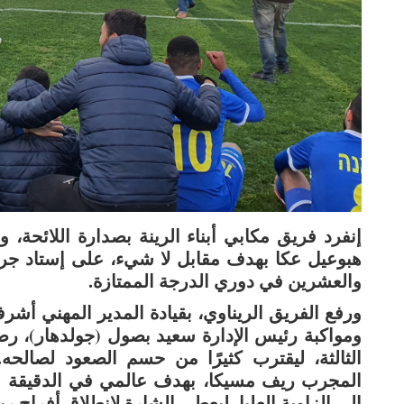
إنفرد فريق مكابي أبناء الرينة بصدارة اللائحة، 
هبوعيل عكا بهدف مقابل لا شيء، على إستاد جر
والعشرين في دوري الدرجة الممتازة.
ورفع الفريق الريناوي، بقيادة المدير المهني أش
الثالثة، ليقترب كثيرًا من حسم الصعود لصالحه.
المجرب ريف مسيكا، بهدف عالمي في الدقيقة الثا
إلى الزاوية العليا، ليعطي الشارة لإنطلاق أفراح ري