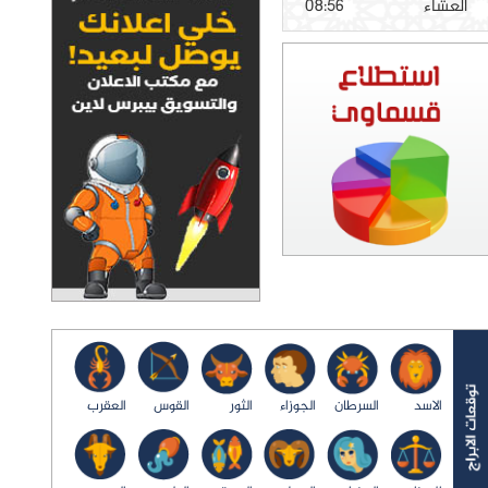
العشاء
08:56
الاسد
السرطان
الجوزاء
الثور
القوس
العقرب