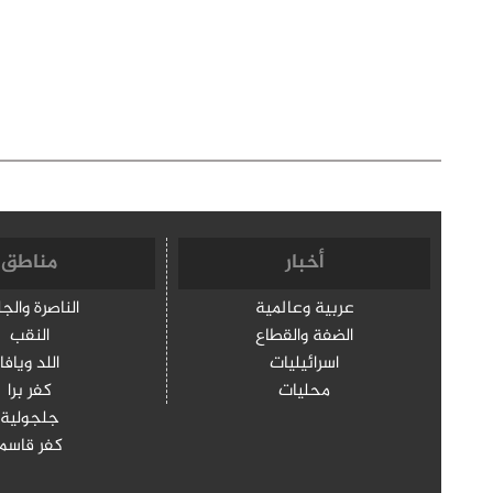
أخبار
مناطق
عربية وعالمية
الناصرة والج
الضفة والقطاع
النقب
اسرائيليات
اللد ويافا
محليات
كفر برا
جلجولية
كفر قاسم