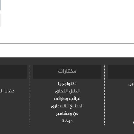
مختارات
ليل
تكنولوجيا
الدليل التجاري
قضايا ال
غرائب وطرائف
المطبخ القسماوي
فن ومشاهير
موضة