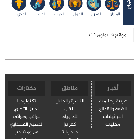
الميزان
العذراء
الحمل
الحوت
الدلو
الجدي
أخبار
مناطق
مختارات
عربية وعالمية
الناصرة والجليل
تكنولوجيا
الضفة والقطاع
النقب
الدليل التجاري
اسرائيليات
اللد ويافا
غرائب وطرائف
محليات
كفر برا
المطبخ القسماوي
جلجولية
فن ومشاهير