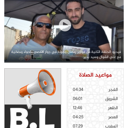
فيديو: الحلقة الثانية من فوازير رمضان وجولة في دوار الاقصى واجواء رمضانية
مع علي الشوال وسيد بدير
مواعيد الصلاة
الفجر
04:34
الشروق
06:01
الظهر
12:46
العصر
04:25
المغرب
07:29