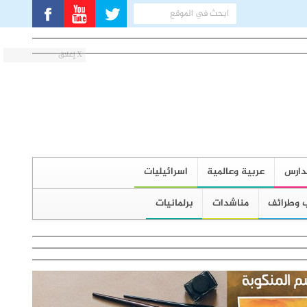
X إغلاق
دارس
عربية وعالمية
اسرائيليات
 وطرائف
مناشدات
برلمانيات