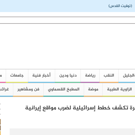
توقيت القدس)
الجليل
النقب
رياضة
دنيا ودين
أخبار فنية
جامعات
م
الزاوية الطبية
موضة
المطبخ القسماوي
فن ومشاهير
غرائب
 تكشف خطط إسرائيلية لضرب مواقع إيرانية