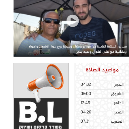
فيديو: الحلقة الثانية من فوازير رمضان وجولة في دوار الاقصى واجواء
رمضانية مع علي الشوال وسيد بدير
مواعيد الصلاة
الفجر
04:32
الشروق
06:00
الظهر
12:46
العصر
04:26
المغرب
07:31