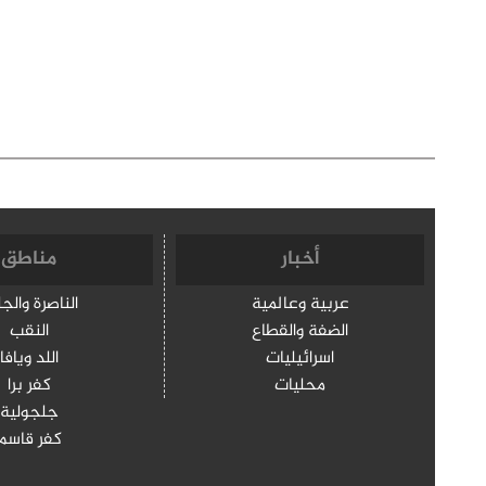
أخبار
مناطق
عربية وعالمية
الناصرة والج
الضفة والقطاع
النقب
اسرائيليات
اللد ويافا
محليات
كفر برا
جلجولية
كفر قاسم