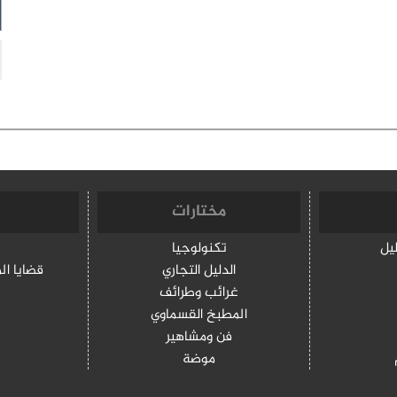
مختارات
ليل
تكنولوجيا
الدليل التجاري
قضايا ال
غرائب وطرائف
المطبخ القسماوي
فن ومشاهير
موضة