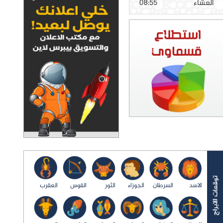
العشاء
08:55
الاسد
السرطان
الجوزاء
الثور
القوس
العقرب