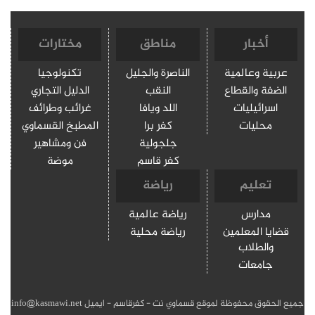
أخبار
مناطق
مختارات
عربية وعالمية
الناصرة والجليل
تكنولوجيا
الضفة والقطاع
النقب
الدليل التجاري
اسرائيليات
اللد ويافا
غرائب وطرائف
محليات
كفر برا
المطبخ القسماوي
جلجولية
فن ومشاهير
كفر قاسم
موضة
تعليم
رياضة
مدارس
رياضة عالمية
قضايا المعلمين
رياضة محلية
والطلاب
جامعات
جميع الحقوق محفوظة لموقع قسماوي نت - كفرقاسم - ايميل info@kasmawi.net