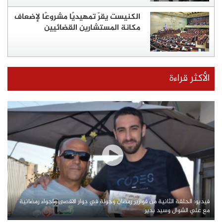
الكنيست يقرّ تمهيديًا مشروعًا لإضعاف
مكانة المستشارين القضائيين
الأكثر قراءة
فيديو: الحلقة الثانية من فوازير رمضان وجولة في دوار الاقصى واجواء رمضانية
مع علي الشوال وسيد بدير