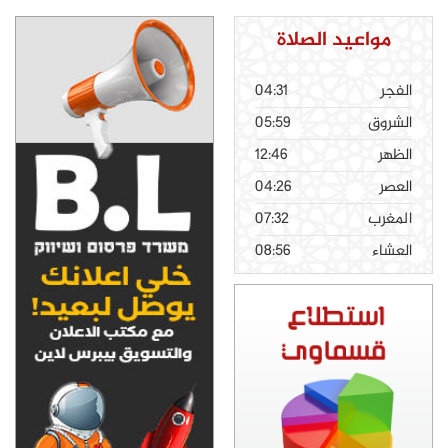
مواعيد الصلاة
الفجر
04:31
الشروق
05:59
الظهر
12:46
العصر
04:26
المغرب
07:32
العشاء
08:56