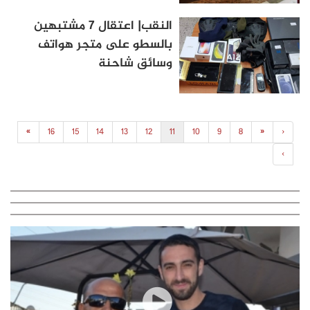
النقب| اعتقال 7 مشتبهين
بالسطو على متجر هواتف
وسائق شاحنة
»
16
15
14
13
12
11
10
9
8
«
‹
›