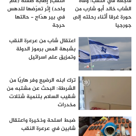
فاجعة في النقب: وفاة
النقب| إصابة طفلة (عام
الشاب خالد أبو شارب من
واحد) إثر تعرّضها للدهس
حورة غرقا أثناء رحلته إلى
في بير هدّاج - حالتها
جورجيا
حرجة
اعتقال شاب من عرعرة النقب
بشبهة المس برموز الدولة
وتمزيق علم اسرائيل
ترك ابنه الرضيع وفر هاربًا من
الشرطة: البحث عن مشتبه من
شقيب السلام بتنمية شتلات
مخدرات
ضبط اسلحة وذخيرة واعتقال
شابين في عرعرة النقب