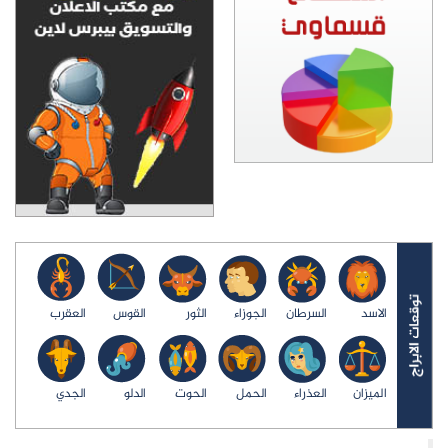
الاسد
السرطان
الجوزاء
الثور
القوس
العقرب
الميزان
العذراء
الحمل
الحوت
الدلو
الجدي