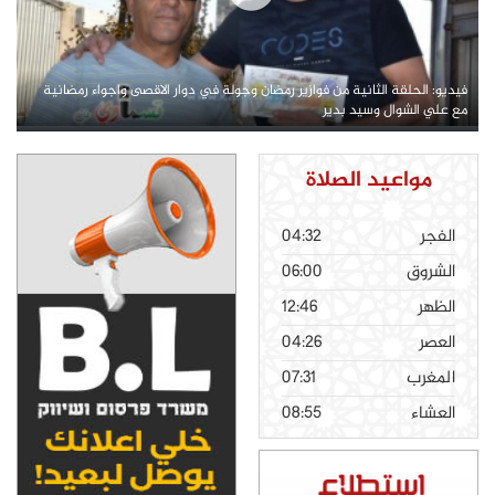
فيديو: الحلقة الثانية من فوازير رمضان وجولة في دوار الاقصى واجواء رمضانية
مع علي الشوال وسيد بدير
مواعيد الصلاة
الفجر
04:32
الشروق
06:00
الظهر
12:46
العصر
04:26
المغرب
07:31
العشاء
08:55