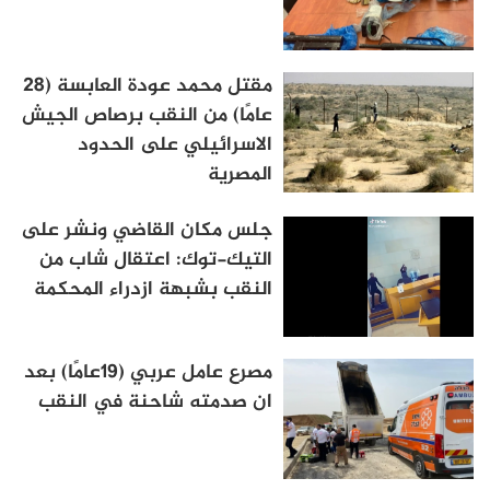
مقتل محمد عودة العابسة (28
عامًا) من النقب برصاص الجيش
الاسرائيلي على الحدود
المصرية
جلس مكان القاضي ونشر على
التيك-توك: اعتقال شاب من
النقب بشبهة ازدراء المحكمة
مصرع عامل عربي (19عامًا) بعد
ان صدمته شاحنة في النقب