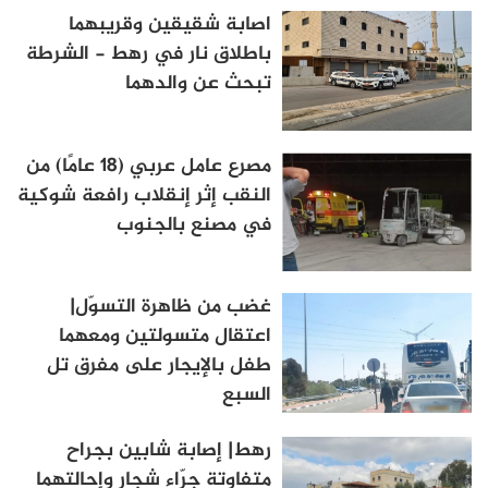
اصابة شقيقين وقريبهما
باطلاق نار في رهط - الشرطة
تبحث عن والدهما
مصرع عامل عربي (18 عامًا) من
النقب إثر إنقلاب رافعة شوكية
في مصنع بالجنوب
غضب من ظاهرة التسوّل|
اعتقال متسولتين ومعهما
طفل بالإيجار على مفرق تل
السبع
رهط| إصابة شابين بجراح
متفاوتة جرّاء شجار وإحالتهما