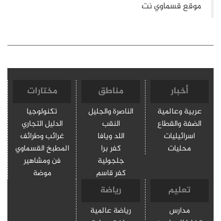
أخبار
مناطق
مختارات
عربية وعالمية
الناصرة والجليل
تكنولوجيا
الضفة والقطاع
النقب
الدليل التجاري
اسرائيليات
اللد ويافا
غرائب وطرائف
محليات
كفر برا
المطبخ القسماوي
جلجولية
فن ومشاهير
كفر قاسم
موضة
تعليم
رياضة
مدارس
رياضة عالمية