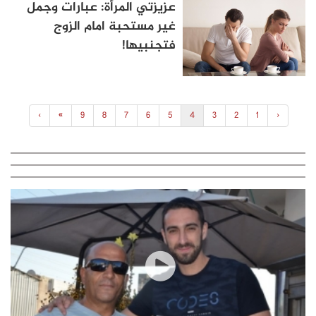
عزيزتي المرأة: عبارات وجمل
غير مستحبة امام الزوج
فتجنبيها!
›
»
9
8
7
6
5
4
3
2
1
‹