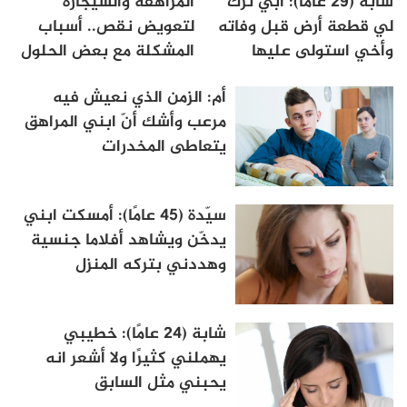
شابة (29 عامًا): أبي ترك
المراهقة والسيجارة
لي قطعة أرض قبل وفاته
لتعويض نقص.. أسباب
وأخي استولى عليها
المشكلة مع بعض الحلول
أم: الزمن الذي نعيش فيه
مرعب وأشك أنّ ابني المراهق
يتعاطى المخدرات
سيّدة (45 عامًا): أمسكت ابني
يدخّن ويشاهد أفلاما جنسية
وهددني بتركه المنزل
شابة (24 عامًا): خطيبي
يهملني كثيرًا ولا أشعر انه
يحبني مثل السابق