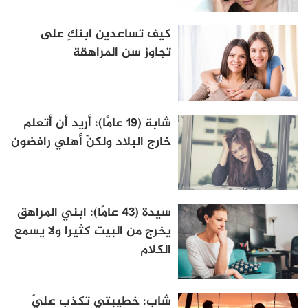
كيف تساعدين ابنكِ على
تجاوز سن المراهقة
شابة (19 عامًا): أريد أن أتعلم
خارج البلاد ولكنّ أهلي رافضون
سيدة (43 عامًا): ابني المراهق
يخرج من البيت كثيرا ولا يسمع
الكلام
شاب: خطيبتي تكذب عليّ