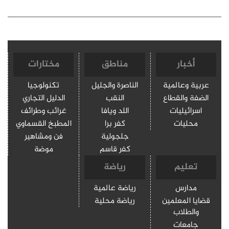
أخبار
مناطق
مختارات
عربية وعالمية
الناصرة والجليل
تكنولوجيا
الضفة والقطاع
النقب
الدليل التجاري
اسرائيليات
اللد ويافا
غرائب وطرائف
محليات
كفر برا
المطبخ القسماوي
جلجولية
فن ومشاهير
كفر قاسم
موضة
تعليم
رياضة
مدارس
رياضة عالمية
قضايا المعلمين
رياضة محلية
والطلاب
جامعات