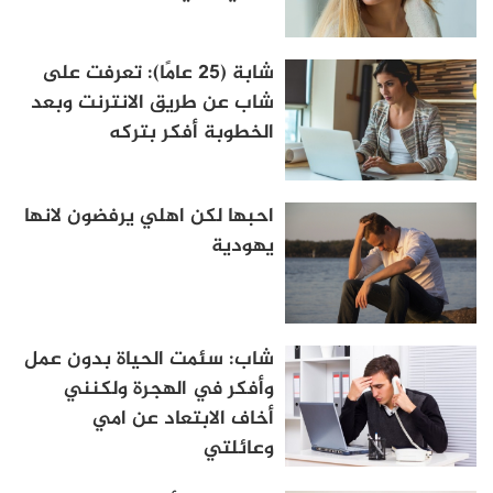
شابة (25 عامًا): تعرفت على
شاب عن طريق الانترنت وبعد
الخطوبة أفكر بتركه
احبها لكن اهلي يرفضون لانها
يهودية
شاب: سئمت الحياة بدون عمل
وأفكر في الهجرة ولكنني
أخاف الابتعاد عن امي
وعائلتي