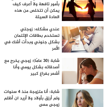
بأمور تافهة ولا أعرف كيف
يمكن أن تتخلص من هذه
العادة السيئة
عندي مشكله: زوجتي
تستخدم بطاقات الإئتمان
بشكل جنوني وبدأت أشك في
الأمر
شابة (30 عامًا): زوجي يخرج مع
أصدقائه بشكل يومي وأنا
أشعر بفراغ كبير
شابة: أنا متزوجة منذ 4 سنوات
ولم أرزق بأولاد ولا أريد ان أظلم
زوجي معي