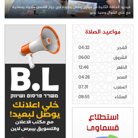
فيديو: الحلقة الثانية من فوازير رمضان وجولة في دوار الاقصى واجواء رمضانية
مع علي الشوال وسيد بدير
مواعيد الصلاة
الفجر
04:32
الشروق
06:00
الظهر
12:46
العصر
04:26
المغرب
07:31
العشاء
08:55