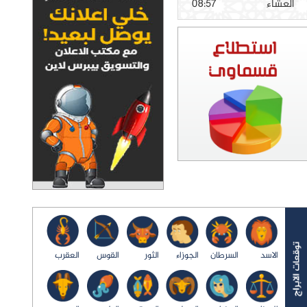
العشاء
08:57
الاسد
السرطان
الجوزاء
الثور
القوس
العقرب