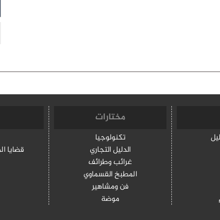
مختارات
ليل
تكنولوجيا
الدليل التجاري
قضايا ال
غرائب وطرائف
المطبخ القسماوي
فن ومشاهير
موضة