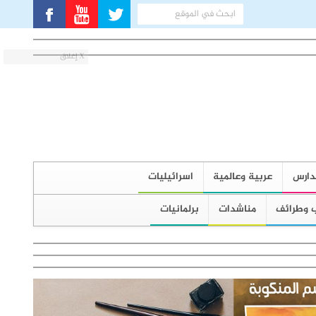
X إغلاق
دارس
عربية وعالمية
اسرائيليات
 وطرائف
مناشدات
برلمانيات