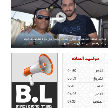
فيديو: الحلقة الثانية من فوازير رمضان وجولة في دوار الاقصى واجواء
رمضانية مع علي الشوال وسيد بدير
مواعيد الصلاة
الفجر
04:30
الشروق
05:59
الظهر
12:46
العصر
04:26
المغرب
07:33