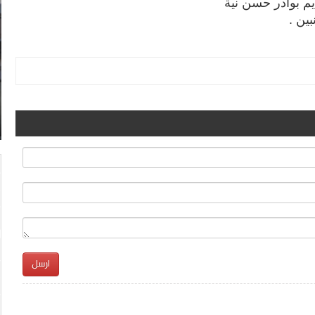
م بوادر حسن نية
بين .
ارسل