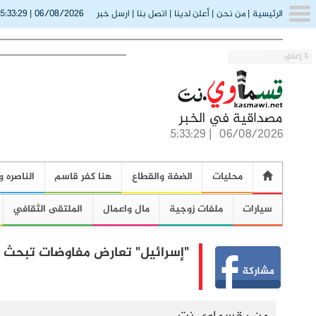
5:33:30
06/08/2026
الرئيسية
|
من نحن
|
أعلن لدينا
|
اتصل بنا
|
ارسل خبر
|
(
X إغلاق
5:33:30
|
06/08/2026
محليات
الضفة والقطاع
هنا كفر قاسم
الناصره و
سيارات
ملفات زوجية
مال واعمال
الملتقى الثقافي
"إسرائيل" تعارض مفاوضات تبحث ا