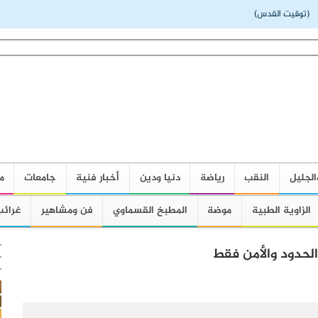
توقيت القدس)
الجليل
النقب
رياضة
دنيا ودين
أخبار فنية
جامعات
م
الزاوية الطبية
موضة
المطبخ القسماوي
فن ومشاهير
غرائب
لحدود والأمن فقط