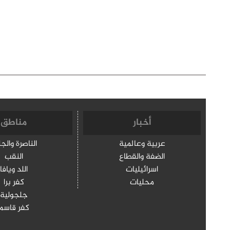
أخبار
مناطق
عربية وعالمية
الناصرة والج
الضفة والقطاع
النقب
اسرائيليات
اللد ويافا
محليات
كفر برا
جلجولية
كفر قاسم