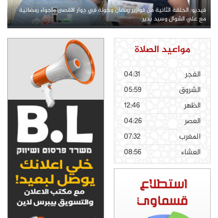
فيديو: الحلقة الثانية من فوازير رمضان وجولة في دوار الاقصى واجواء رمضانية
مع علي الشوال وسيد بدير
مواعيد الصلاة
الفجر
04:31
الشروق
05:59
الظهر
12:46
العصر
04:26
المغرب
07:32
العشاء
08:56