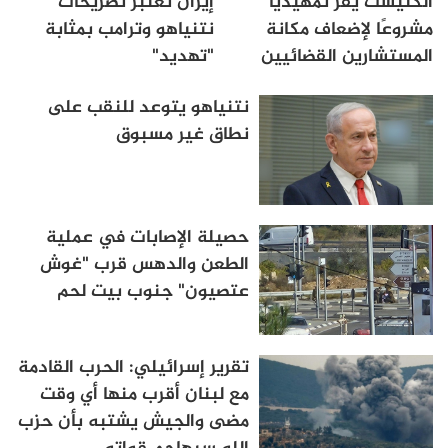
الكنيست يقرّ تمهيديًا
إيران تعتبر تصريحات
مشروعًا لإضعاف مكانة
نتنياهو وترامب بمثابة
المستشارين القضائيين
"تهديد"
نتنياهو يتوعد للنقب على
نطاق غير مسبوق
حصيلة الإصابات في عملية
الطعن والدهس قرب "غوش
عتصيون" جنوب بيت لحم
تقرير إسرائيلي: الحرب القادمة
مع لبنان أقرب منها أي وقت
مضى والجيش يشتبه بأن حزب