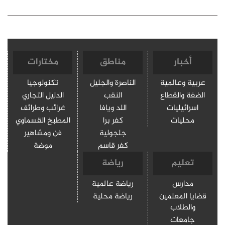
أخبار
مناطق
مختارات
عربية وعالمية
الناصرة والجليل
تكنولوجيا
الضفة والقطاع
النقب
الدليل التجاري
اسرائيليات
اللد ويافا
غرائب وطرائف
محليات
كفر برا
المطبخ القسماوي
جلجولية
فن ومشاهير
كفر قاسم
موضة
تعليم
رياضة
مدارس
رياضة عالمية
قضايا المعلمين
رياضة محلية
والطلاب
جامعات