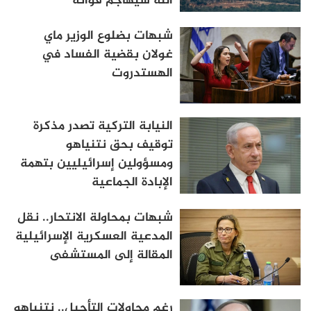
الله سيهاجم قواته
شبهات بضلوع الوزير ماي
غولان بقضية الفساد في
الهستدروت
النيابة التركية تصدر مذكرة
توقيف بحق نتنياهو
ومسؤولين إسرائيليين بتهمة
الإبادة الجماعية
شبهات بمحاولة الانتحار.. نقل
المدعية العسكرية الإسرائيلية
المقالة إلى المستشفى
رغم محاولات التأجيل.. نتنياهو