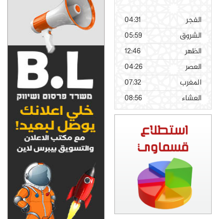
الفجر
04:31
الشروق
05:59
الظهر
12:46
العصر
04:26
المغرب
07:32
العشاء
08:56