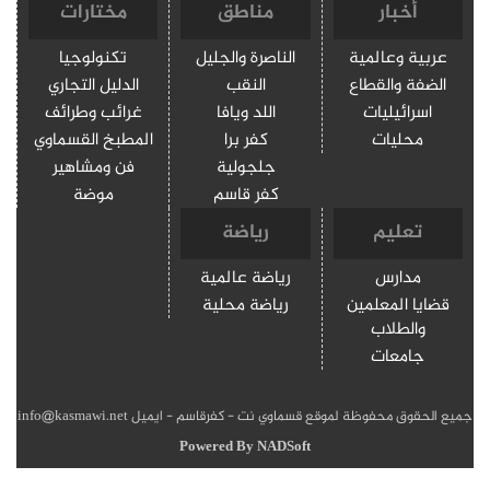
أخبار
مناطق
مختارات
عربية وعالمية
الناصرة والجليل
تكنولوجيا
الضفة والقطاع
النقب
الدليل التجاري
اسرائيليات
اللد ويافا
غرائب وطرائف
محليات
كفر برا
المطبخ القسماوي
جلجولية
فن ومشاهير
كفر قاسم
موضة
تعليم
رياضة
مدارس
رياضة عالمية
قضايا المعلمين
رياضة محلية
والطلاب
جامعات
جميع الحقوق محفوظة لموقع قسماوي نت - كفرقاسم - ايميل info@kasmawi.net
Powered By
NADSoft