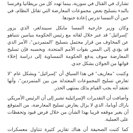
تشارك في القتال في سورية، بينما تهدد كل من بريطانيا وفرنسا
بالبدء بتسليح بعض مجموعات المعارضة التي تقاتل النظام، في
حين أن النمسا تدرس إعادة جنودها.
وكان وزير خارجية النمسا مايكل سبيندلغر، الذي يزور
"إسرائيل" قد عبر خلال لقائه مع رئيس الحكومة بنيامين نتنياهو
عن المخاوف من قرار محتمل بتسليح "المتمردين"، الأمر الذي
قد يؤدي إلى المس بقوات الأمم المتحدة. وبحسبه فإن تسليح
المعارضة سوف يدفع الحكومة النمساوية إلى دراسة إخلاء
قواتها من الجولان بشكل جدي.
وكتبت "معاريف" في هذا السياق أن "إسرائيل" وبشكل عام "لا
تعارض تسليح المجموعات المعتدلة من بين المتمردين"، وأنها
تعتقد أنه يجب القيام بذلك بمنتهى الحذر.
وأضافت أن التقديرات الإسرائيلية تشير إلى أن الرئيس الأمريكي
باراك أوباما، الذي لا يزال يعارض تسليح المعارضة، من المتوقع
أن يغير موقفه قريبا بهذا الشأن من خلال فرض قيود وتحفظات
على العملية.
كما كتبت الصحيفة أن هناك تقارير كثيرة تتناول معسكرات