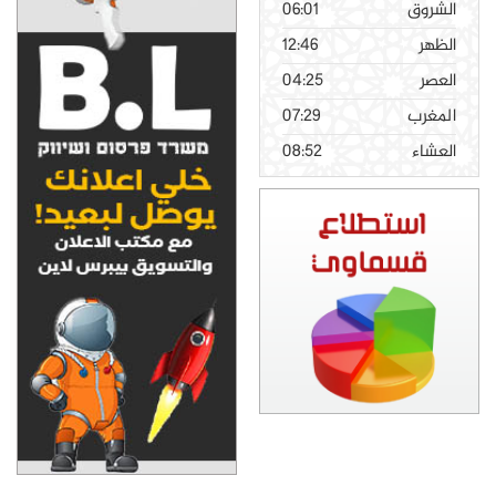
الشروق
06:01
الظهر
12:46
العصر
04:25
المغرب
07:29
العشاء
08:52