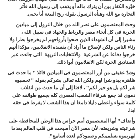
خيّره الكفار بين أن يترك ماله أو يذهب إلى رسول الله فآثر
التجارة مع الله وهنأه الرسول بقوله ربح البيعة أبا يحيى.
وحث المعتصمون على نصر الله من خلال النزول إلى ميادين
الحرية فى كل أنحاء مصر والرباط والجهاد فى سبيل الله ،
مشيرا إلى أن الشهداء الذين ضحوا بأرواحهم لم يخرجوا بطرا ولا
رئاء الناس ولكن لإصلاح ما أراد أن يفسده الانقلابيين، مؤكدا أنهم
خرجوا دفاعا عن الشرعية والانتخابات النزيهة التى جاءت عبر
الصناديق الحرة لكن الانقلابيون أبوا ذلك.
وشدّ عفيفى من أزر المعتصمون فى الميادين قائلا " ما حدث فى
ظاهره يبدو شرا لهم ولكن الله تعالى بشركم بقوله " تحسبوه
شر لكم بل هو خير لكم" ، لافتا إلى أن ما حدث من انقلاب
دموى قد جمع شرفاء الشعب المصرى كله بجميع طوائفه على
كلمة سواء واعطى دليلا دامغا ان هذا الشعب لا يفرط فى حقه
ابدا.
وأضاف" أيها المعتصمون أنتم حراس هذا الوطن للمحافظة على
شرعيته وشريعته، لأن مصر الآن أصبحت فى قلب العالم بعدما
ابهرتموه بسلميتكم وصمودكم لعدة أسابيع".