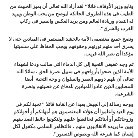
وتابع وزير الأوقاف قائلا" لقد أراد الله تعالى أن يميز الخبيث من
الطيب فى هذه الظروف الحالكة ليوضح من يحب الوطن ويريد
له التقدم وريادة العالم ومن يريد العكس والسير فى ركاب
الغرب والشرق".
ونصح جميع معتصمى الأمة بالحشد المستمر فى الميادين حتى لا
يسرق أحد منهم ثورتهم وحقوقهم ويجب الحفاظ على سلميتها
مؤكدا أن نصر الله قريب.
ثم وجه عفيفى التحية إلى كل الدماء التى سالت ودعا لشهداء
الأمة الذين ضحوا بأرواحهم فى سبيل نصرة الحق ، سائلا الله
تعالى أن يلهم ذويهم الصبر والسلوان و وجه التحية أيضا
للمصابين الذين عادوا للميادين للدفاع عن قضيتهم ونصرة
الشرعية.
ووجه رسالة إلى الجيش بعيدا عن القادة قائلا " تحية لكم فى
يوم العيد واعلموا أن هؤلاء المعتصمون هم أمهاتكم أو أخواتكم
وزوجاتكم أو أبنائكم فحافظوا عليهم ولتكونوا حائط الصد بينهم
وبين ما يريده الانقلابيون منهم ، فالتظاهر السلمى مكفول لكل
إنسان كما شرعه الله ونصوص الدستور".