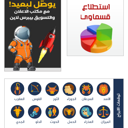
الاسد
السرطان
الجوزاء
الثور
القوس
العقرب
الميزان
العذراء
الحمل
الحوت
الدلو
الجدي