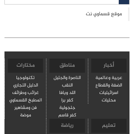
أخبار
مناطق
مختارات
عربية وعالمية
الناصرة والجليل
تكنولوجيا
الضفة والقطاع
النقب
الدليل التجاري
اسرائيليات
اللد ويافا
غرائب وطرائف
محليات
كفر برا
المطبخ القسماوي
جلجولية
فن ومشاهير
كفر قاسم
موضة
تعليم
رياضة