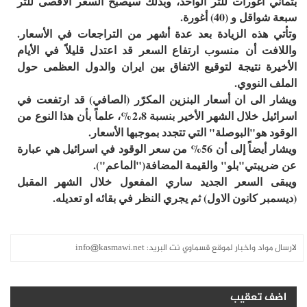
بثماني أغورات للتر الواحد، وبذلك سيصبح السعر الأقصى للتر
سبعة شواقل و (40) أغورة.
وتأتي هذه الزيادة بعد عدة أشهر من التراجعات في الأسعار.
واللافت أن منسوب ارتفاع السعر قد اعتدل قليلاً في الأيام
الأخيرة نتيجة لتوقيع الاتفاق بين ايران والدول العظمى حول
الملف النووي.
ويشار الى ان أسعار البنزين المكرّر (الصافي) قد ارتفعت في
اسرائيل خلال الشهر الأخير بنسبة 2،8%، علماً بأن هذا النوع من
الوقود هو"البوصلة" التي تتجدد بموجبها الأسعار.
ويشار أيضاً إلى أن 56% من سعر الوقود في اسرائيل هي عبارة
عن ضريبتي"بلو" والقيمة المضافة("الماعم").
ويبقى السعر الجديد ساري المفعول خلال الشهر المقبل
(ديسمبر كانون الاول) ثم يجري النظر في بقائه او تعديله.
لارسال مواد واخبار لموقع قسماوي نت البريد:
info@kasmawi.net
اضف تعقيب