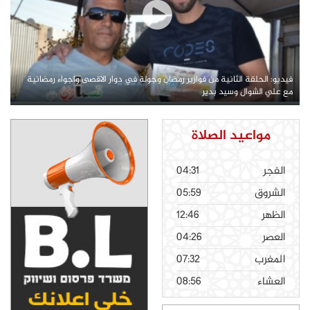
فيديو: الحلقة الثانية من فوازير رمضان وجولة في دوار الاقصى واجواء رمضانية
مع علي الشوال وسيد بدير
مواعيد الصلاة
الفجر
04:31
الشروق
05:59
الظهر
12:46
العصر
04:26
المغرب
07:32
العشاء
08:56