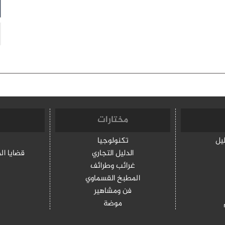
مختارات
ليل
تكنولوجيا
الدليل التجاري
قضايا ال
غرائب وطرائف
المطبخ القسماوي
فن ومشاهير
موضة