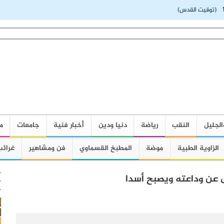
(توقيت القدس)
الجليل
النقب
رياضة
دنيا ودين
أخبار فنية
جامعات
م
الزاوية الطبية
موضة
المطبخ القسماوي
فن ومشاهير
غرائب
ى عن وداعته ويصبح أسدا