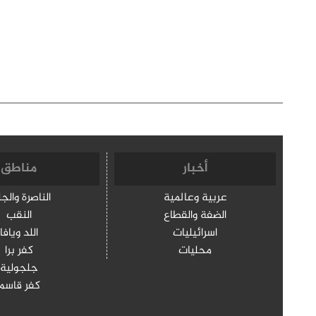
أخبار
مناطق
عربية وعالمية
الناصرة والج
الضفة والقطاع
النقب
اسرائيليات
اللد ويافا
محليات
كفر برا
جلجولية
كفر قاسم