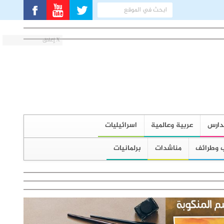
X إغلاق
دارس
عربية وعالمية
اسرائيليات
 وطرائف
مناشدات
برلمانيات