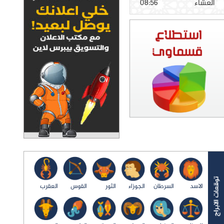
العشاء
08:56
الاسد
السرطان
الجوزاء
الثور
القوس
العقرب