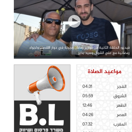
فيديو: الحلقة الثانية من فوازير رمضان وجولة في دوار الاقصى واجواء
رمضانية مع علي الشوال وسيد بدير
مواعيد الصلاة
الفجر
04:31
الشروق
05:59
الظهر
12:46
العصر
04:26
المغرب
07:32