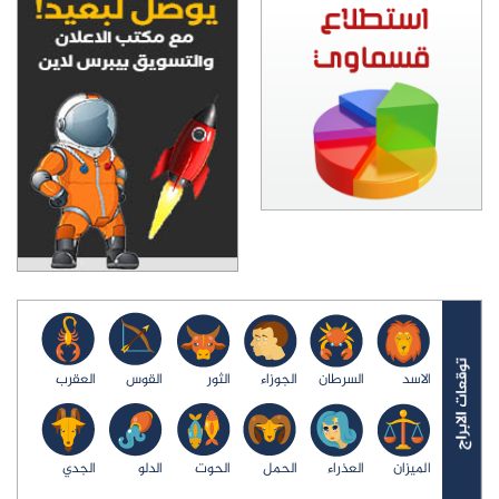
الاسد
السرطان
الجوزاء
الثور
القوس
العقرب
الميزان
العذراء
الحمل
الحوت
الدلو
الجدي