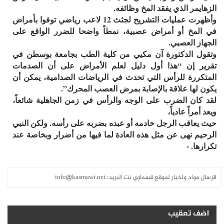
الزهايمر الذي يفقد المخ وظائفه.
وأظهرت عمليات التشريح لجثث 12 لاعب رياضي توفوا بأمراض
في المخ أو أمراض عصبية، نمطاً واضحا للضرر الواقع على
الجهاز العصبي.
وتقول الدكتورة آن مكيي من كلية الطب بجامعة بوسطن في
تقرير إن “هذا أول دليل لعلم الأمراض على أن الصدمات
المتكررة للرأس التي تحدث في الرياضات الصدامية، يمكن أن
يكون لها علاقة بالإصابة بمرض العصب المحرك”.
لقد كان الضرب على الوجه والرأس في زمن الجاهلية شائعاً،
ويعد أمراً عادياً،
حيث يعاقب الرجل خادمه أو عبده بضربه على رأسه. ولكن النبي
الرحيم نهى عن مثل هذه العادة لما فيها من أضرار وبخاصة عند
تكرارها. -
لارسال مواد واخبار لموقع قسماوي نت البريد:
info@kasmawi.net
اضف تعقيب