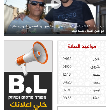
فيديو: الحلقة الثانية من فوازير رمضان وجولة في دوار الاقصى واجواء رمضانية
مع علي الشوال وسيد بدير
مواعيد الصلاة
الفجر
04:32
الشروق
06:00
الظهر
12:46
العصر
04:26
المغرب
07:31
العشاء
08:55