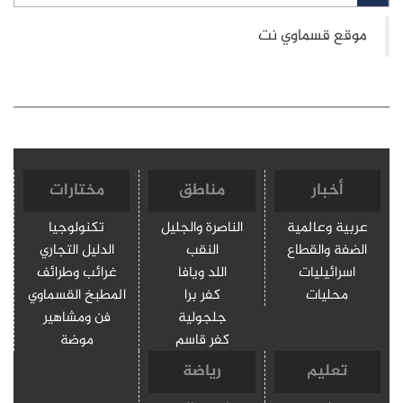
أخبار
مناطق
مختارات
عربية وعالمية
الناصرة والجليل
تكنولوجيا
الضفة والقطاع
النقب
الدليل التجاري
اسرائيليات
اللد ويافا
غرائب وطرائف
محليات
كفر برا
المطبخ القسماوي
جلجولية
فن ومشاهير
كفر قاسم
موضة
تعليم
رياضة