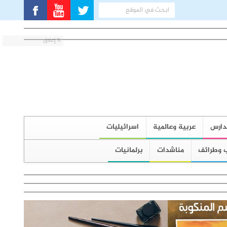
X إغلاق
دارس
عربية وعالمية
اسرائيليات
 وطرائف
مناشدات
برلمانيات