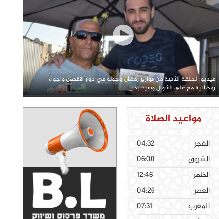
فيديو: الحلقة الثانية من فوازير رمضان وجولة في دوار الاقصى واجواء
رمضانية مع علي الشوال وسيد بدير
مواعيد الصلاة
الفجر
04:32
الشروق
06:00
الظهر
12:46
العصر
04:26
المغرب
07:31