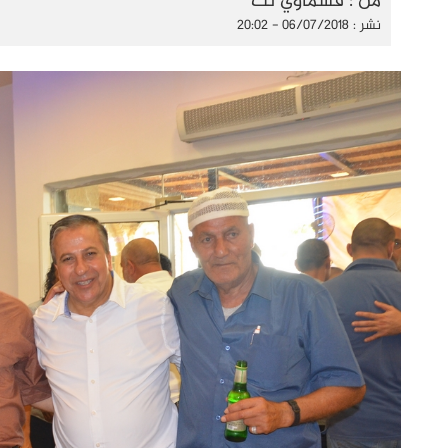
من : قسماوي نت
نشر : 06/07/2018 - 20:02