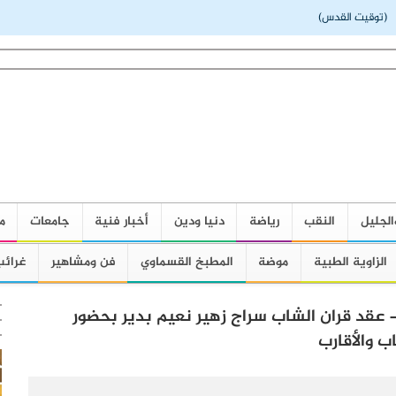
(توقيت القدس)
الجليل
النقب
رياضة
دنيا ودين
أخبار فنية
جامعات
م
الزاوية الطبية
موضة
المطبخ القسماوي
فن ومشاهير
غرائب
 - عقد قران الشاب سراج زهير نعيم بدير بحضور
ب والأقارب