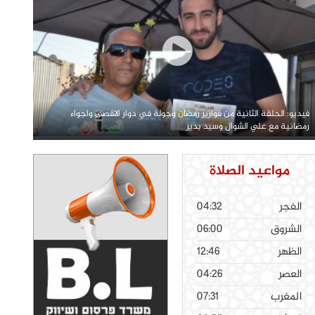
فيديو: الحلقة الثانية من فوازير رمضان وجولة في دوار الاقصى واجواء
رمضانية مع علي الشوال وسيد بدير
مواعيد الصلاة
الفجر
04:32
الشروق
06:00
الظهر
12:46
العصر
04:26
المغرب
07:31