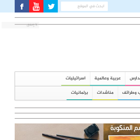
X إغلاق
دارس
عربية وعالمية
اسرائيليات
 وطرائف
مناشدات
برلمانيات