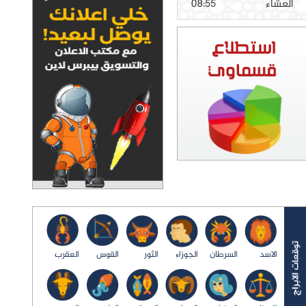
العشاء
08:55
الاسد
السرطان
الجوزاء
الثور
القوس
العقرب