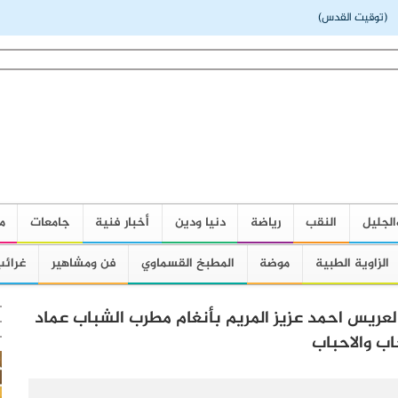
(توقيت القدس)
الجليل
النقب
رياضة
دنيا ودين
أخبار فنية
جامعات
م
الزاوية الطبية
موضة
المطبخ القسماوي
فن ومشاهير
غرائب
العريس احمد عزيز المريم بأنغام مطرب الشباب عماد
ب والاحباب