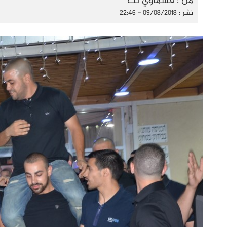
من : قسماوي نت
نشر : 09/08/2018 - 22:46