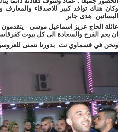
الحضور جميعا . عماد وسوف كعادته دائما يتال
وكان هناك توافد كبير للاصدقاء والمعارف 
البساتين هدى جابر
عائلة الحاج عزيز اسماعيل موسى يتقدمون ل
ان يعم الفرح والسعادة الى كل بيوت كفرقاسم
ونحن في قسماوي نت بدورنا نتمنى للعروسين 