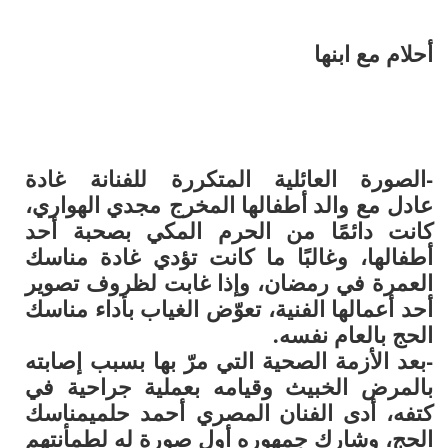
أحلام مع ابنها
-الصورة العائلية المتكررة للفنانة
غادة
عادل
مع والد أطفالها المخرج
مجدي الهواري
،
كانت دائمًا من الحرم المكي بصحبة أحد
أطفالها، وغالبًا ما كانت تؤدي غادة مناسك
العمرة في رمضان، وإذا غابت لظروف تصوير
أحد أعمالها الفنية، تعوّض الغياب بأداء مناسك
الحج بالعام نفسه.
-بعد الأزمة الصحية التي مرّ بها بسبب إصابته
بالمرض الخبيث وقيامه بعملية جراحية في
كتفه، أدى الفنان المصري
أحمد حلمي
مناسك
الحج، وشارك جمهوره أول صورة له لطمأنتهم