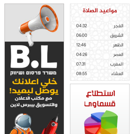
مواعيد الصلاة
الفجر
04:32
الشروق
06:00
الظهر
12:46
العصر
04:26
المغرب
07:31
العشاء
08:55