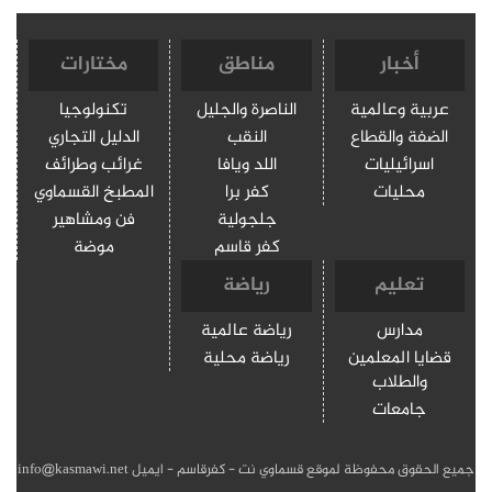
أخبار
مناطق
مختارات
عربية وعالمية
الناصرة والجليل
تكنولوجيا
الضفة والقطاع
النقب
الدليل التجاري
اسرائيليات
اللد ويافا
غرائب وطرائف
محليات
كفر برا
المطبخ القسماوي
جلجولية
فن ومشاهير
كفر قاسم
موضة
تعليم
رياضة
مدارس
رياضة عالمية
قضايا المعلمين
رياضة محلية
والطلاب
جامعات
جميع الحقوق محفوظة لموقع قسماوي نت - كفرقاسم - ايميل info@kasmawi.net