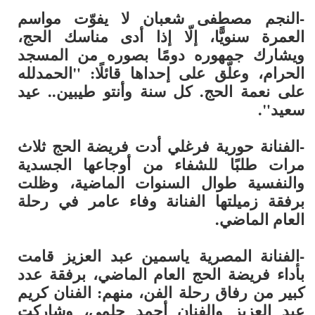
-النجم
مصطفى شعبان
لا يفوّت مواسم
العمرة سنويًّا، إلّا إذا أدى مناسك الحج،
ويشارك جمهوره دومًا بصوره من المسجد
الحرام، وعلّق على إحداها قائلًا: "الحمدلله
على نعمة الحج. كل سنة وأنتو طيبين.. عيد
سعيد".
-الفنانة
حورية فرغلي
أدت فريضة الحج ثلاث
مرات طلبًا للشفاء من أوجاعها الجسدية
والنفسية طوال السنوات الماضية، وظلت
برفقة زميلتها الفنانة وفاء عامر في رحلة
العام الماضي.
-الفنانة المصرية
ياسمين عبد العزيز
قامت
بأداء فريضة الحج العام الماضي، برفقة عدد
كبير من رفاق رحلة الفن، منهم: الفنان كريم
عبد العزيز والفنان أحمد حلمي، وشاركت