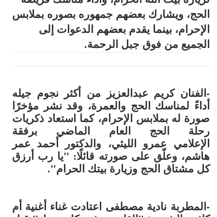
الحج، ويشارك بعضهم جمهوره بصوره بملابس
الإحرام، بينما يقدم بعضهم الدعوات إلى
الجميع من فوق جبل الرحمة.
-الفنان
كريم عبدالعزيز
من أكثر نجوم جيله
أداءً لمناسك الحج والعمرة، وقد نشر مؤخرًا
صورة له بملابس الإحرام، كما استعاد ذكريات
رحلة الحج العام الماضي برفقة
الإعلامي
عمرو الليثي
، والدكتور أحمد عمر
هاشم، وعلّق على صورته قائلًا: "يا رب أرزق
كل مشتاق الحج وزيارة بيتك الحرام".
-المطربة
نادية مصطفى
اعتادت غناء أغنية أم