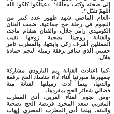
إلى صحته وكتب معلّقًا:" دعيتلكوا كلكوا الله
اللهمّ تقبّل".
-العام الماضي شهد ظهور عدد كبير من
النجوم في رحلة حج جماعية، ضمت الفنان
الكوميدي
رامز جلال
، والفنان
هشام ماجد
،
والفنانة
روجينا
بصحبة زوجها نقيب
الممثلين
أشرف زكي
وابنتها، والمطرب
تامر
حسني
الذي سافر برفقة زميله النجم
حمادة
هلال
.
-كما اعتادت الفنانة
ريم البارودي
مشاركة
جمهورها صورتها أثناء أداء مناسك الحج برفقة
والدتها، بينما أدت زميلتها الفنانة
منة
فضالي
شعائر الحج بمفردها.
-ومن نجوم الغناء العربي، أدى المطرب
المغربي
سعد المجرد
فريضة الحج بصحبة
والدته، بينما أدى المطرب المصري
إيهاب