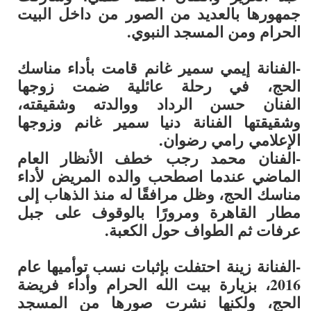
جمهورها بالعديد من الصور من داخل البيت
الحرام ومن المسجد النبوي.
-الفنانة
إيمي سمير غانم
قامت بأداء مناسك
الحج، في رحلة عائلية ضمت زوجها
الفنان
حسن الرداد
ووالدته وشقيقته،
وشقيقتها الفنانة
دنيا سمير غانم
وزوجها
الإعلامي
رامي رضوان
.
-الفنان
محمد رجب
خطف الأنظار العام
الماضي عندما اصطحب والده المريض لأداء
مناسك الحج، وظل مرافقًا له منذ الذهاب إلى
مطار القاهرة ومرورًا بالوقوف على جبل
عرفات ثم الطواف حول الكعبة.
-الفنانة
زينة
احتفلت بإثبات نسب توأميها عام
2016، بزيارة بيت الله الحرام وأداء فريضة
الحج، ولكنها نشرت صورها من المسجد