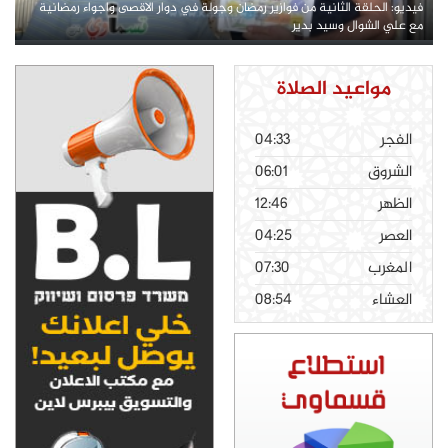
فيديو: الحلقة الثانية من فوازير رمضان وجولة في دوار الاقصى واجواء رمضانية
مع علي الشوال وسيد بدير
مواعيد الصلاة
الفجر
04:33
الشروق
06:01
الظهر
12:46
العصر
04:25
المغرب
07:30
العشاء
08:54