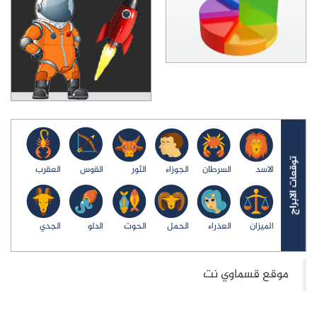
الاسد
السرطان
الجوزاء
الثور
القوس
العقرب
الميزان
العذراء
الحمل
الحوت
الدلو
الجدي