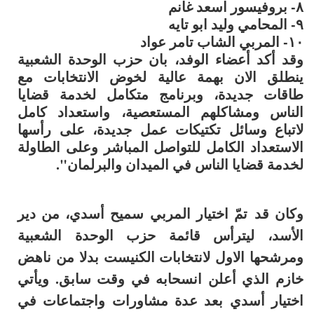
٨- بروفيسور اسعد غانم
٩- المحامي وليد ابو تايه
١٠- المربي الشاب تامر عواد
وقد أكد أعضاء الوفد، بان حزب الوحدة الشعبية
ينطلق الان بهمة عالية لخوض الانتخابات مع
طاقات جديدة، وبرنامج متكامل لخدمة قضايا
الناس ومشاكلهم المستعصية، واستعداد كامل
لاتباع وسائل تكتيكات عمل جديدة، على رأسها
الاستعداد الكامل للتواصل المباشر وعلى الطاولة
لخدمة قضايا الناس في الميدان والبرلمان".
وكان قد تمّ اختيار المربي سميح أسدي، من دير
الأسد، ليترأس قائمة حزب الوحدة الشعبية
ومرشحها الاول لانتخابات الكنيست بدلا من ناهض
خازم الذي أعلن انسحابه في وقت سابق. ويأتي
اختيار أسدي بعد عدة مشاورات واجتماعات في