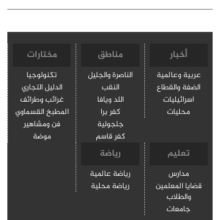
أخبار
مناطق
مختارات
عربية وعالمية
الناصرة والجليل
تكنولوجيا
الضفة والقطاع
النقب
الدليل التجاري
اسرائيليات
اللد ويافا
غرائب وطرائف
محليات
كفر برا
المطبخ القسماوي
جلجولية
فن ومشاهير
كفر قاسم
موضة
تعليم
رياضة
مدارس
رياضة عالمية
قضايا المعلمين
رياضة محلية
والطلاب
جامعات