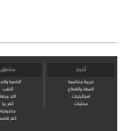
أخبار
مناطق
عربية وعالمية
الناصرة والج
الضفة والقطاع
النقب
اسرائيليات
اللد ويافا
محليات
كفر برا
جلجولية
كفر قاسم