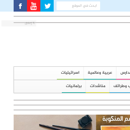
X إغلاق
دارس
عربية وعالمية
اسرائيليات
 وطرائف
مناشدات
برلمانيات