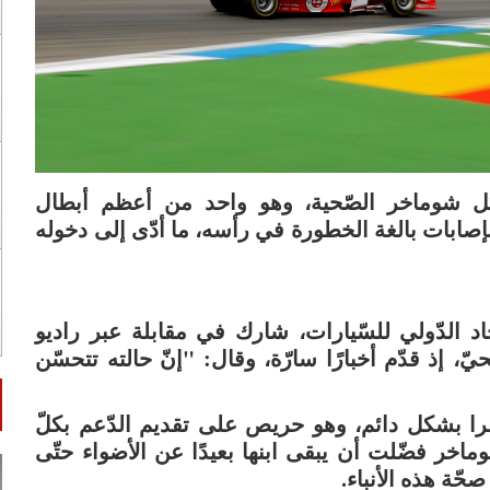
كل شوماخر الصّحية، وهو واحد من أعظم أبطال
ب له بإصابات بالغة الخطورة في رأسه، ما أدّى إلى دخوله
د الدّولي للسّيارات، شارك في مقابلة عبر راديو
 إذ قدّم أخبارًا سارّة، وقال: "إنّ حالته تتحسّن
را بشكل دائم، وهو حريص على تقديم الدّعم بكلّ
وماخر فضّلت أن يبقى ابنها بعيدًا عن الأضواء حتّى
صحّة هذه الأنباء.