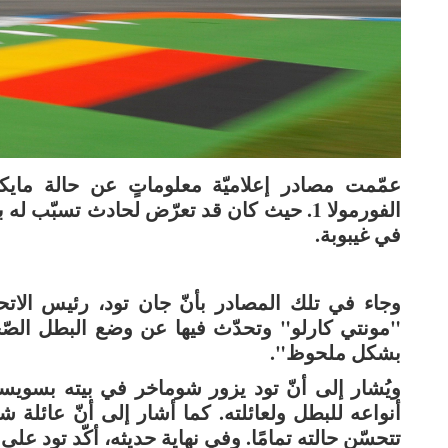
عمّمت مصادر إعلاميّة معلوماتٍ عن حالة ماي
الفورمولا 1. حيث كان قد تعرّض لحادث تسبّ
في غيبوبة.
وجاء في تلك المصادر بأنّ جان تود، رئيس الاتحا
"مونتي كارلو" وتحدّث فيها عن وضع البطل الصّحيّ،
بشكل ملحوظ".
ويُشار إلى أنّ تود يزور شوماخر في بيته بسويس
أنواعه للبطل ولعائلته. كما أشار إلى أنّ عائلة ش
تتحسّن حالته تمامًا. وفي نهاية حديثه، أكّد تود على 