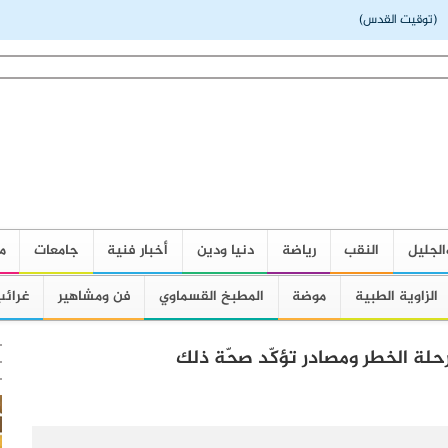
توقيت القدس)
الجليل
النقب
رياضة
دنيا ودين
أخبار فنية
جامعات
م
الزاوية الطبية
موضة
المطبخ القسماوي
فن ومشاهير
غرائب