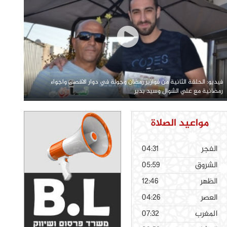
فيديو: الحلقة الثانية من فوازير رمضان وجولة في دوار الاقصى واجواء
رمضانية مع علي الشوال وسيد بدير
مواعيد الصلاة
الفجر
04:31
الشروق
05:59
الظهر
12:46
العصر
04:26
المغرب
07:32