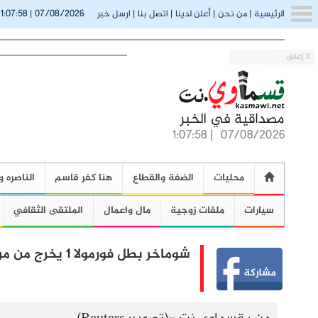
1:07:59
07/08/2026
الرئيسية
|
من نحن
|
أعلن لدينا
|
اتصل بنا
|
ارسل خبر
|
(
X إغلاق
1:07:59
|
07/08/2026
محليات
الضفة والقطاع
هنا كفر قاسم
الناصره و
سيارات
ملفات زوجية
مال واعمال
الملتقى الثقافي
شوماخر بطل فورمولا 1 يخرج من مرحلة الخطر ومصادر تؤكّد صحّة ذلك