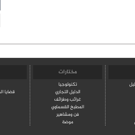
مختارات
ليل
تكنولوجيا
الدليل التجاري
قضايا ال
غرائب وطرائف
المطبخ القسماوي
فن ومشاهير
موضة