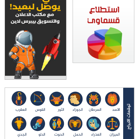
الاسد
السرطان
الجوزاء
الثور
القوس
العقرب
الميزان
العذراء
الحمل
الحوت
الدلو
الجدي