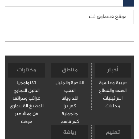
أخبار
مناطق
مختارات
عربية وعالمية
الناصرة والجليل
تكنولوجيا
الضفة والقطاع
النقب
الدليل التجاري
اسرائيليات
اللد ويافا
غرائب وطرائف
محليات
كفر برا
المطبخ القسماوي
جلجولية
فن ومشاهير
كفر قاسم
موضة
تعليم
رياضة