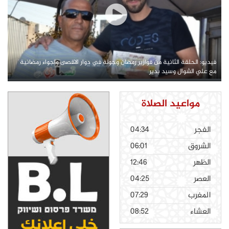
فيديو: الحلقة الثانية من فوازير رمضان وجولة في دوار الاقصى واجواء رمضانية
مع علي الشوال وسيد بدير
مواعيد الصلاة
الفجر
04:34
الشروق
06:01
الظهر
12:46
العصر
04:25
المغرب
07:29
العشاء
08:52