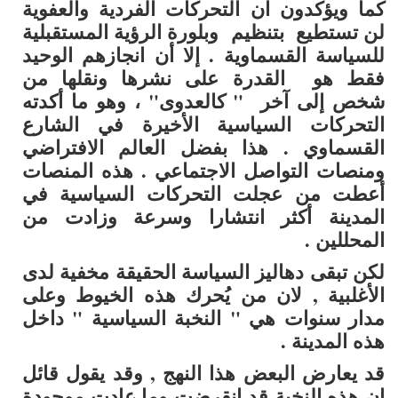
كما ويؤكدون ان التحركات الفردية والعفوية
لن تستطيع بتنظيم وبلورة الرؤية المستقبلية
للسياسة القسماوية . إلا أن انجازهم الوحيد
فقط هو القدرة على نشرها ونقلها من
شخص إلى آخر " كالعدوى" ، وهو ما أكدته
التحركات السياسية الأخيرة في الشارع
القسماوي . هذا بفضل العالم الافتراضي
ومنصات التواصل الاجتماعي . هذه المنصات
أعطت من عجلت التحركات السياسية في
المدينة أكثر انتشارا وسرعة وزادت من
المحللين .
لكن تبقى دهاليز السياسة الحقيقة مخفية لدى
الأغلبية , لان من يُحرك هذه الخيوط وعلى
مدار سنوات هي " النخبة السياسية " داخل
هذه المدينة .
قد يعارض البعض هذا النهج , وقد يقول قائل
ان هذه النخبة قد انقرضت وما عادت موجودة