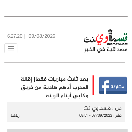
6:27:21
|
09/08/2026
Toggle
vigation
بعد ثلاث مباريات فقط| إقالة
المدرب أدهم هادية من فريق
مكابي أبناء الرينة
من : قسماوي نت
نشر : 07/09/2022 - 08:51
رياضة