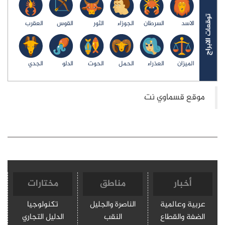
الاسد
السرطان
الجوزاء
الثور
القوس
العقرب
الميزان
العذراء
الحمل
الحوت
الدلو
الجدي
أخبار
مناطق
مختارات
عربية وعالمية
الناصرة والجليل
تكنولوجيا
الضفة والقطاع
النقب
الدليل التجاري