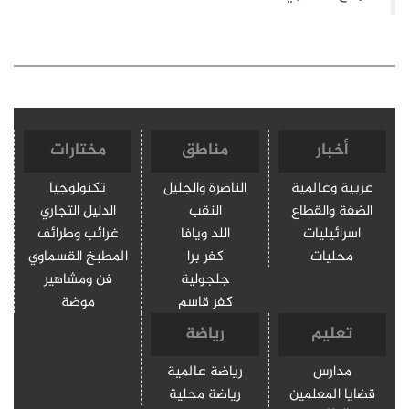
أخبار
مناطق
مختارات
عربية وعالمية
الناصرة والجليل
تكنولوجيا
الضفة والقطاع
النقب
الدليل التجاري
اسرائيليات
اللد ويافا
غرائب وطرائف
محليات
كفر برا
المطبخ القسماوي
جلجولية
فن ومشاهير
كفر قاسم
موضة
تعليم
رياضة
مدارس
رياضة عالمية
قضايا المعلمين
رياضة محلية