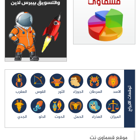
الاسد
السرطان
الجوزاء
الثور
القوس
العقرب
الميزان
العذراء
الحمل
الحوت
الدلو
الجدي