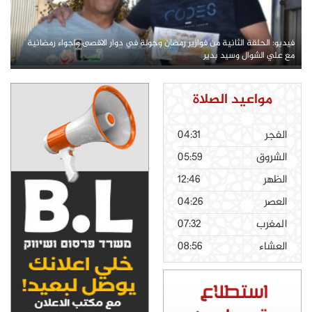
فيديو: الحلقة الثانية من فوازير رمضان وجولة في دوار الاقصى واجواء رمضانية
مع علي الشوال وسيد بدير
مواعيد الصلاة
الفجر
04:31
الشروق
05:59
الظهر
12:46
العصر
04:26
المغرب
07:32
العشاء
08:56