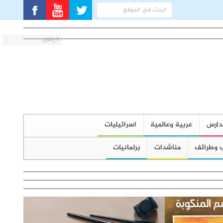
X إغلاق
دارس
عربية وعالمية
اسرائيليات
 وطرائف
مناشدات
برلمانيات