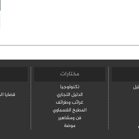
مختارات
ليل
تكنولوجيا
الدليل التجاري
قضايا ال
غرائب وطرائف
المطبخ القسماوي
فن ومشاهير
موضة