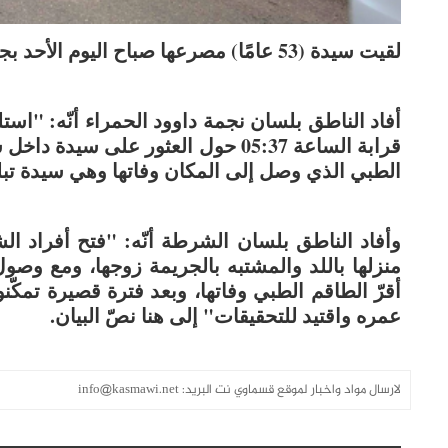
لقيت سيدة (53 عامًا) مصرعها صباح اليوم الأحد بجريمة قتل، هذا وتمّ اعتقال زوجها بشبهة قتلها.
أفاد الناطق بلسان نجمة داوود الحمراء أنّه: "استل
قرابة الساعة 05:37 حول العثور على 
الطبي الذي وصل إلى المكان وفاتها وهي سيدة تبلغ من العمر 53 عامً
وأفاد الناطق بلسان الشرطة أنّه: "فتح أفراد ال
منزلها باللد والمشتبه بالجريمة زوجها، ومع وص
أقرّ الطاقم الطبي وفاتها، وبعد فترة قصيرة تمك
عمره واقتيد للتحقيقات" إلى هنا نصّ البيان.
لارسال مواد واخبار لموقع قسماوي نت البريد:
info@kasmawi.net