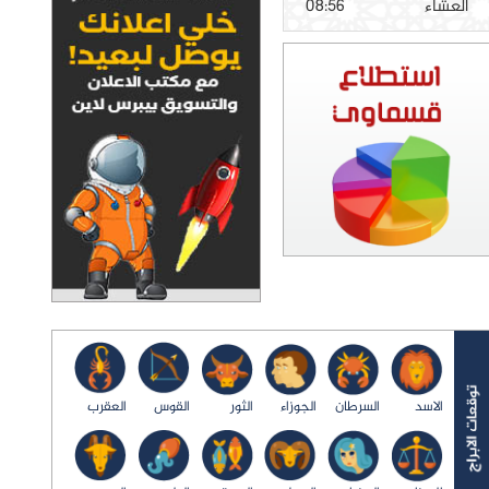
العشاء
08:56
الاسد
السرطان
الجوزاء
الثور
القوس
العقرب