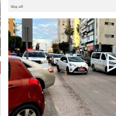
اللد ويافا