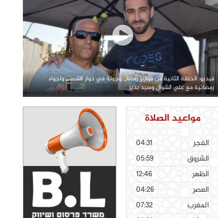
فيديو: الحلقة الثانية من فوازير رمضان وجولة في دوار الاقصى واجواء
رمضانية مع علي الشوال وسيد بدير
مواعيد الصلاة
الفجر
04:31
الشروق
05:59
الظهر
12:46
العصر
04:26
المغرب
07:32