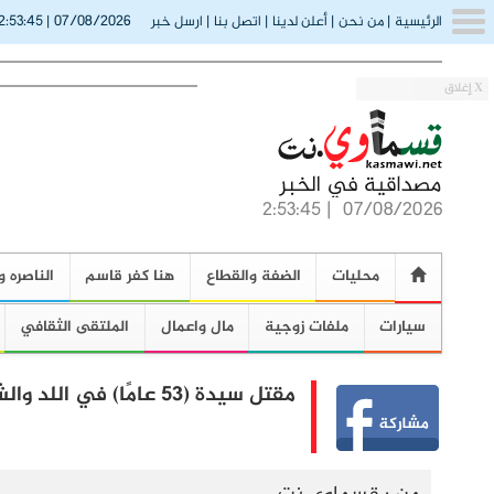
2:53:46
07/08/2026
الرئيسية
|
من نحن
|
أعلن لدينا
|
اتصل بنا
|
ارسل خبر
|
X إغلاق
2:53:46
|
07/08/2026
محليات
الضفة والقطاع
هنا كفر قاسم
الناصره و
سيارات
ملفات زوجية
مال واعمال
الملتقى الثقافي
مقتل سيدة (53 عامًا) في اللد والشرطة تعتقل زوجها بشبهة ضلوعه بالجريمة