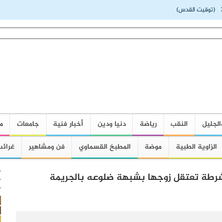
(توقيت القدس)
الجليل
النقب
رياضة
دنيا ودين
أخبار فنية
جامعات
م
الزاوية الطبية
موضة
المطبخ القسماوي
فن ومشاهير
غرائب