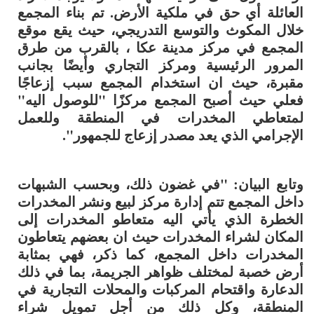
العائلة أي حق في ملكية الأرض. تم بناء المجمع
خلال المكوث والتوسع التدريجي، حيث يقع موقع
المجمع في مركز مدينة عكا ، بالقرب من طرق
المرور الرئيسية ومركز التجاري وأيضًا بجانب
مقبرة، حيث ان استخدام المجمع سبب إزعاجًا
فعلي حيث أصبح المجمع مركزًا "للوصول اليه"
لمتعاطي المخدرات في المنطقة وللعمل
الإجرامي الذي يعد مصدر إزعاج للجمهور".
وتابع البيان: "في غضون ذلك، وبحسب الشبهات
داخل المجمع تتم إدارة مركز لبيع ونشر المخدرات
الخطرة الذي يأتي اليه متعاطو المخدرات إلى
المكان لشراء المخدرات حيث ان بعضهم يتعاطون
المخدرات داخل المجمع، كما ذكر، فهي بمثابة
أرض خصبة لمختلف ظواهر الجريمة، بما في ذلك
الدعارة واقتحام المركبات والمحلات التجارية في
المنطقة، وكل ذلك من أجل تمويل شراء