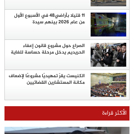
11 قتيلا بأراضي48 في الأسبوع الأول
من عام 2026 بينهم سيدة
الصراع حول مشروع قانون إعفاء
الحريديم يدخل مرحلة حساسة للغاية
الكنيست يقرّ تمهيديًا مشروعًا لإضعاف
مكانة المستشارين القضائيين
الأكثر قراءة