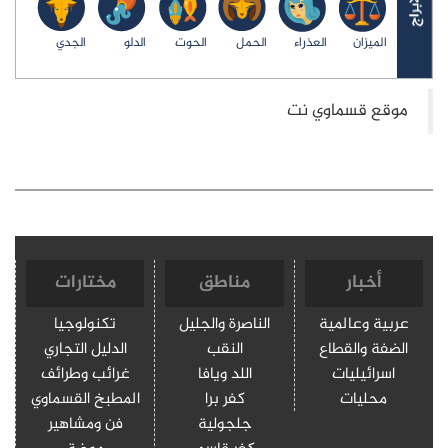
الميزان
العذراء
الحمل
الحوت
الدلو
الجدي
أخبار
مناطق
مختارات
عربية وعالمية
الناصرة والجليل
تكنولوجيا
الضفة والقطاع
النقب
الدليل التجاري
اسرائيليات
اللد ويافا
غرائب وطرائف
محليات
كفر برا
المطبخ القسماوي
جلجولية
فن ومشاهير