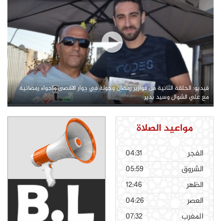
فيديو: الحلقة الثانية من فوازير رمضان وجولة في دوار الاقصى واجواء رمضانية
مع علي الشوال وسيد بدير
مواعيد الصلاة
الفجر
04:31
الشروق
05:59
الظهر
12:46
العصر
04:26
المغرب
07:32