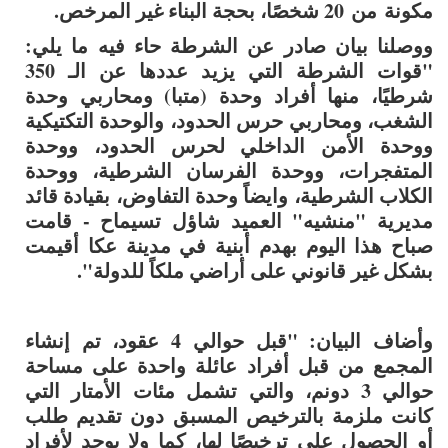
مكونة من 20 شخصًا، بحجة البناء غير المرخص.
ووصلنا بيان صادر عن الشرطة حاء فيه ما يلي:
"قوات الشرطة التي يزيد عددها عن الـ 350
شرطيًا، منها أفراد وحدة (متبا) ومحاربي وحدة
الشغب، ومحاربي حرس الحدود، والوحدة التكتيكية
ووحدة الأمن الداخلي لحرس الحدود، ووحدة
المتفجرات، ووحدة الفرسان الشرطية، ووحدة
الكلاب الشرطية، وايضاً وحدة التفاوض، بقيادة قائد
مديرية "منشيه" العميد شاؤل تسيماح - قامت
صباح هذا اليوم بهدم أبنية في مدينة عكا أقيمت
بشكل غير قانوني على أراضي ملكاً للدولة".
وأضاف البيان: "قبل حوالي 4 عقود، تم إنشاء
المجمع من قبل أفراد عائلة واحدة على مساحة
حوالي 3 دونم، والتي تشمل مئات الأمتار التي
كانت ملزمة بالترخيص المسبق دون تقديم طلب
أو الحصول على ترخيصًا لها، كما ولا يوجد لأفراد