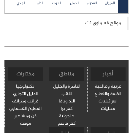
الميزان
العذراء
الحمل
الحوت
الدلو
الجدي
أخبار
مناطق
مختارات
عربية وعالمية
الناصرة والجليل
تكنولوجيا
الضفة والقطاع
النقب
الدليل التجاري
اسرائيليات
اللد ويافا
غرائب وطرائف
محليات
كفر برا
المطبخ القسماوي
جلجولية
فن ومشاهير
كفر قاسم
موضة