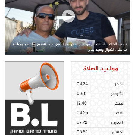
فيديو: الحلقة الثانية من فوازير رمضان وجولة في دوار الاقصى واجواء رمضانية
مع علي الشوال وسيد بدير
مواعيد الصلاة
الفجر
04:34
الشروق
06:01
الظهر
12:46
العصر
04:25
المغرب
07:29
العشاء
08:52