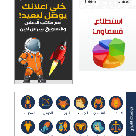
العشاء
08:55
الاسد
السرطان
الجوزاء
الثور
القوس
العقرب