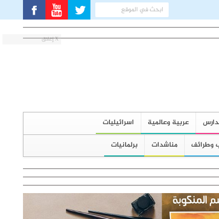
X إغلاق
دارس
عربية وعالمية
اسرائيليات
 وطرائف
مناشدات
برلمانيات