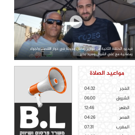
فيديو: الحلقة الثانية من فوازير رمضان وجولة في دوار الاقصى واجواء
رمضانية مع علي الشوال وسيد بدير
مواعيد الصلاة
الفجر
04:32
الشروق
06:00
الظهر
12:46
العصر
04:26
المغرب
07:31