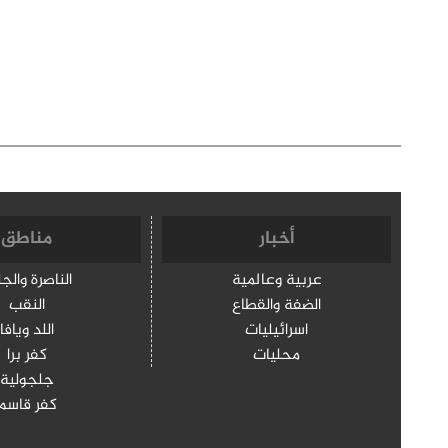
أخبار
مناطق
عربية وعالمية
الناصرة والج
الضفة والقطاع
النقب
اسرائيليات
اللد ويافا
محليات
كفر برا
جلجولية
كفر قاسم