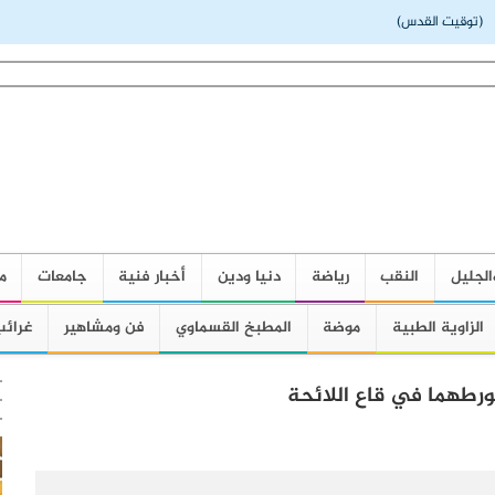
توقيت القدس)
الجليل
النقب
رياضة
دنيا ودين
أخبار فنية
جامعات
م
الزاوية الطبية
موضة
المطبخ القسماوي
فن ومشاهير
غرائب
ورطهما في قاع اللائحة