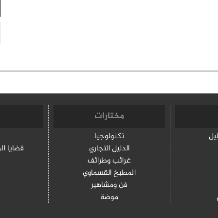
مختارات
ليل
تكنولوجيا
الدليل التجاري
قضايا ال
غرائب وطرائف
المطبخ القسماوي
فن ومشاهير
موضة