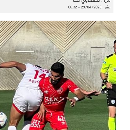
من : قسماوي نت
نشر : 29/04/2023 - 06:32