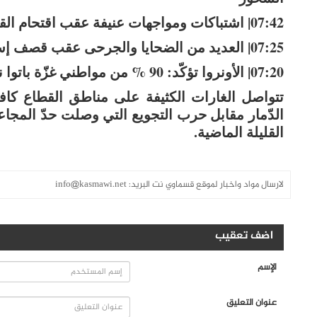
07:42| اشتباكات ومواجهات عنيفة عقب اقتحام القوات الإسرائيلية لمخيّم نور شمس في طولكرم
07:25| العديد من الضحايا والجرحى عقب قصف إسرائيلي استهدف حيّ الزيتون جنوبيّ شرق غزّة
07:20| الأونروا تؤكّد: 90 % من مواطني غزّة باتوا نازحين
القليلة الماضية.
لارسال مواد واخبار لموقع قسماوي نت البريد:
info@kasmawi.net
اضف تعقيب
الإسم
عنوان التعليق