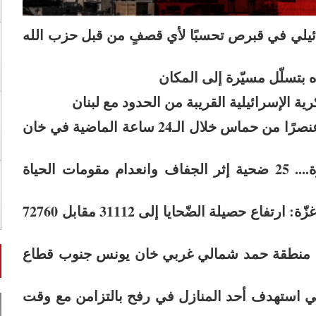
 إسرائيلي في قبرص تحسبًا لأي قصفٍ من قبل حزب الله
10:23| الجيش الإسرائيلي يعلن عن استهداف 15 عنصرًا من حماس خلال الـ24 ساعة الماضية في خان
10:21| حرب التّجويع وصلت حدّ المجاعة في غزّة.... 25 ضحية إثر الجفاف وانعدام مقومات الحياة
09:54| منذ السّابع من أكتوبر الماضي- الصّحة في غزّة: ارتفاع حصيلة الضّحايا إلى 31112 مقابل 72760
ف في منطقة حمد شمالي غربي خان يونس جنوب قطاع
يلي استهدف أحد المنازل في رفح بالتزامن مع وقت