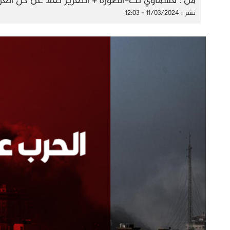
من : قسماوي نت-الصورة + التقرير نقلا عن كل الع
نشر : 11/03/2024 - 12:03