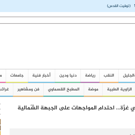
(توقيت القدس)
الجليل
النقب
رياضة
دنيا ودين
أخبار فنية
جامعات
م
الزاوية الطبية
موضة
المطبخ القسماوي
فن ومشاهير
غرائب
 غزّة... احتدام المواجهات على الجبهة الشّمالية