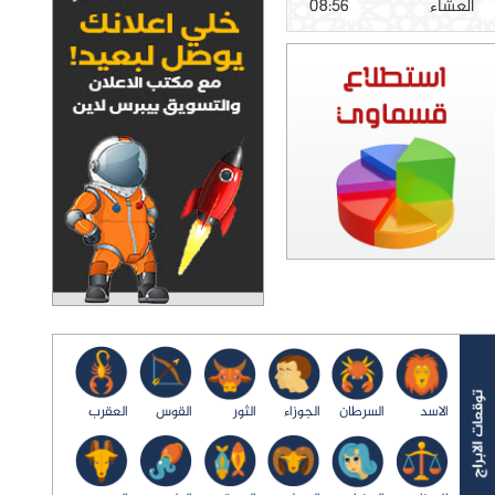
العشاء
08:56
الاسد
السرطان
الجوزاء
الثور
القوس
العقرب