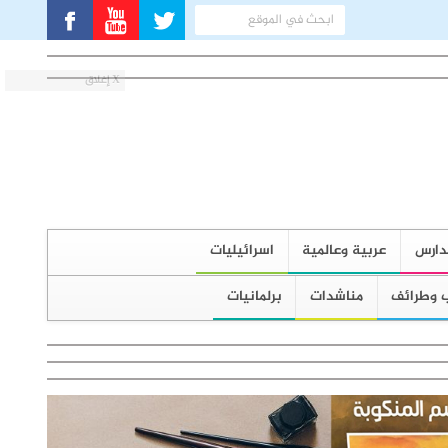
X إغلاق
دارس
عربية وعالمية
اسرائيليات
 وطرائف
مناشدات
برلمانيات