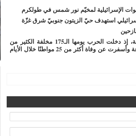
تتواصل الغارات الكثيفة على مناطق القطاع كافة، إذ دخلت الحرب يومها الـ175 مخلفة الكثير من
الدّمار مقابل حرب التجويع التي وصلت حدّ المجاعة وأسفرت عن وفاة أكثر من 25 مواطنًا خلال الأيام