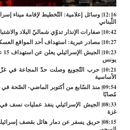
12:16| وسائل إعلامية: التّخطيط لإقامة ميناء
اللّبناني
10:42| صفارات الإنذار تدوّي شماليّ البلاد والاشتباه بتسلّل مسيّرة إلى المكان
10:27| مصادر عبرية: استهداف أحد المواقع العسكرية الإسرائيلية القريبة من الحدود مع لبنان
يونس
الأساسية
مُصابًا
08:33| الجيش الإسرائيلي ينفذ عمليات نس
غزة
08:15| حريق يسفر عن دمار هائل بقصف إسرائ
السحور