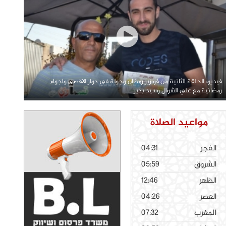
فيديو: الحلقة الثانية من فوازير رمضان وجولة في دوار الاقصى واجواء
رمضانية مع علي الشوال وسيد بدير
مواعيد الصلاة
الفجر
04:31
الشروق
05:59
الظهر
12:46
العصر
04:26
المغرب
07:32