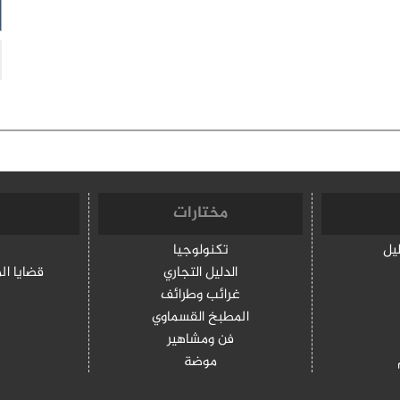
مختارات
ليل
تكنولوجيا
الدليل التجاري
قضايا ال
غرائب وطرائف
المطبخ القسماوي
فن ومشاهير
موضة