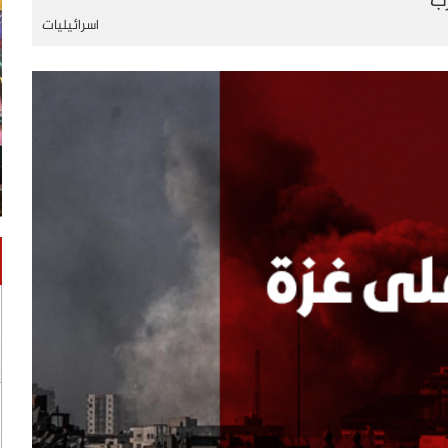
رب
اسرائيليات