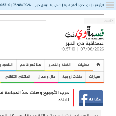
10:57:11
07/08/2026
الرئيسية
|
من نحن
|
أعلن لدينا
|
اتصل بنا
|
ارسل خبر
|
X إغلاق
10:57:11
|
07/08/2026
محليات
الضفة والقطاع
هنا كفر قاسم
الناصره و
سيارات
ملفات زوجية
مال واعمال
الملتقى الثقافي
حرب التّجويع وصلت حدّ المجاعة في
للبلاد