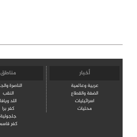
أخبار
مناطق
عربية وعالمية
الناصرة والج
الضفة والقطاع
النقب
اسرائيليات
اللد ويافا
محليات
كفر برا
جلجولية
كفر قاسم