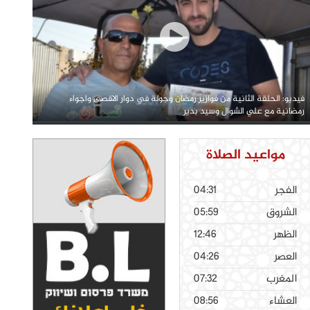
فيديو: الحلقة الثانية من فوازير رمضان وجولة في دوار الاقصى واجواء
رمضانية مع علي الشوال وسيد بدير
مواعيد الصلاة
الفجر
04:31
الشروق
05:59
الظهر
12:46
العصر
04:26
المغرب
07:32
العشاء
08:56