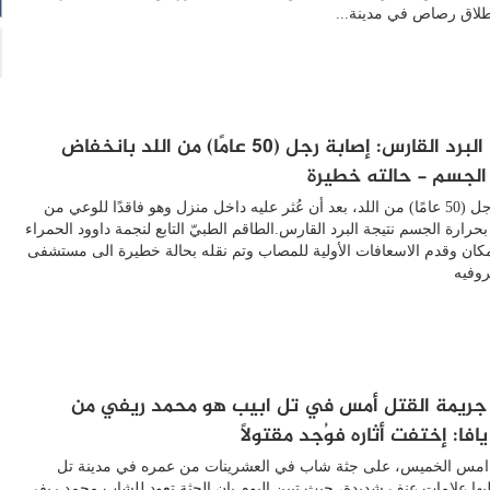
طلاق رصاص في مدينة...
احذروا البرد القارس: إصابة رجل (50 عامًا) من اللد بانخفاض
 الجسم - حالته خطيرة
أصيب رجل (50 عامًا) من اللد، بعد أن عُثر عليه داخل منزل وهو فاقدًا للوعي من
حرارة الجسم نتيجة البرد القارس.الطاقم الطبيّ التابع لنجمة داوود الحمراء
ان وقدم الاسعافات الأولية للمصاب وتم نقله بحالة خطيرة الى مستشفى
وفيه
ريمة القتل أمس في تل ابيب هو محمد ريفي من
فا: إختفت أثاره فوُجد مقتولًا
م امس الخميس، على جثة شاب في العشرينات من عمره في مدينة تل
يها علامات عنف شديدة، حيث تبين اليوم بان الجثة تعود للشاب محمد ريفي