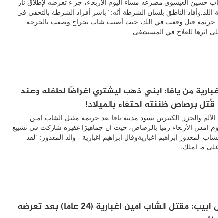
ب حسين العيسوي مصرعه مساء اليوم الأربعاء، جراء تعرضه لإطلاق نار
 اللد.وأفاد الناطق بلسان الشرطة أنّه: "باشر أفراد الشرطة بالتحقي في
 جريمة قتل وقعت في اللد، حيث أصيب شاب بجراح وصفت بالحرجة
ى اثرها للعلاج في المستشفى...
غبارية من يافا: ابني ذهب ليشتري اغراضًا لطفله وعند
قُتل برصاص ظننته احتفاء بالميلاد!
الألم والحزن الكبيرين تسود مدينة يافا بعد جريمة مقتل الشاب امين
يوم امس الأربعاء رميا بالرصاص، حيث ان جماهيرًا غفيرة شاركت في تشييع
شاب المغدور ابراهيم اغباريةوقال ابراهيم اغبارية - والد المغدور: "لقد
لى ما املك،...
يافا-تل ابيب: مقتل الشاب امين اغبارية (24 عاما) بعد تعرضه