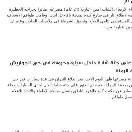
نار
لقي مساء الاربعاء، الشاب امين اغبارية (24 عاما) مصرعه، متأثرا بجراحه الخطيرة
ه لاطلاق نار في شارع كيدم بمدينة يافا- تل ابيب. وقامت طواقم الاسعاف
ى المستشفى لتلقي العلاج. وتحقق الشرطة في ملابسات الحادث.وعلم ان
ين اغبارية من...
 على جثة شابة داخل سيارة محروقة في حي الجواريش
 الرملة
ة مصرعها ظهر اليوم الاحد، بعد اندلاع النيران في عدة سيارات في حي
 بمدينة الرملة، حيث تم العثور على جثة شابة داخل احدى السيارات.وجاء
صادر عن مكتب كايد ظاهر، الناطق بلسان سلطة الإطفاء والإنقاذ للاعلام
عمل طواقم...