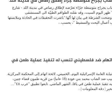
شاب بجراح متوسطة جرّاء إطلاق رصاص في مدينة اللد
ب بجراح متوسطة جرّاء تعرّضه لإطلاق رصاص في مدينة اللد - شارع
ظهر اليوم السبت، وقد نقلته الطواقم الطبيّة الى المستشفى
اوضحت الشرطة في بيان لها أنّها:"باشرت التحقيقات في الحادثة وملابستها
 أعمال البحث والتمشيط "، بحسب...
اتهام ضد فلسطيني تنسب له تنفيذ عملية طعن في
يابة العامة الإسرائيلية اليوم، الخميس، لائحة اتهام إلى المحكمة المركزية
في تل أبيب ضد الشاب محمد بني عودة (18 عاما) من قرية طمون قضاء جنين،
نسبت إليه تنفيذ عملية طعن في يافا، الشهر الماضي. تابعوا تطبيق "عرب ٤٨"...
بر | دقة المعلومات |...