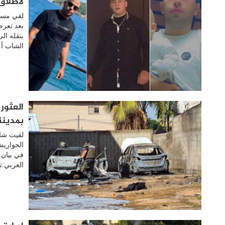
لاطلاق 
بعد تعرض
بنقله ال
الشاب أم
العثور
بمدينة
لقيت شاب
الجواريش
في بيان 
العربي:ت