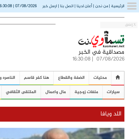
16:30:10
07/08/2026
الرئيسية
|
من نحن
|
أعلن لدينا
|
اتصل بنا
|
ارسل خبر
|
X إغلاق
16:30:10
|
07/08/2026
محليات
الضفة والقطاع
هنا كفر قاسم
الناصره و
سيارات
ملفات زوجية
مال واعمال
الملتقى الثقافي
اللد ويافا