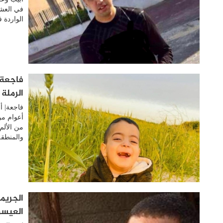
في العش
الواردة 
الرملة
أعوام من
من الألم
والمنطقة
الجريم
العيسو