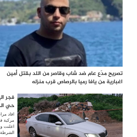
تصريح مدّع عام ضد شاب وقاصر من اللد بقتل أمين
اغبارية من يافا رميا بالرصاص قرب منزله
فجر ال
حي ال
افاد مرا
مركبة في
اعلنت وف
الشرطة ا