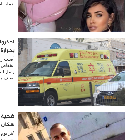
بعملية ا
بحرارة
انخفاض ب
وصل للمك
اساف هر
ضحية ج
سكان يا
عُثر يو
ابيب وعل