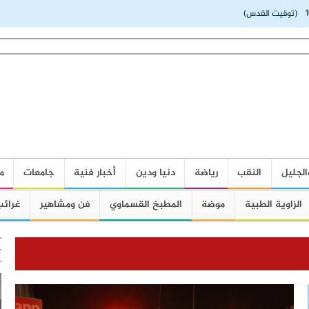
(توقيت القدس)
الجليل
النقب
رياضة
دنيا ودين
أخبار فنية
جامعات
م
الزاوية الطبية
موضة
المطبخ القسماوي
فن ومشاهير
غرائب