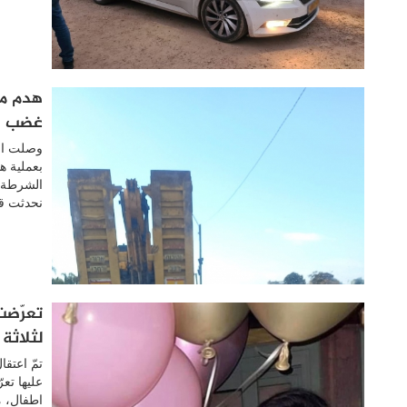
هدم من
غضب ش
وصلت الي
بعملية ه
الشرطة ا
نحدثت قب
تعرّضت
لثلاثة
تمّ اعتق
عليها تع
اطفال، م