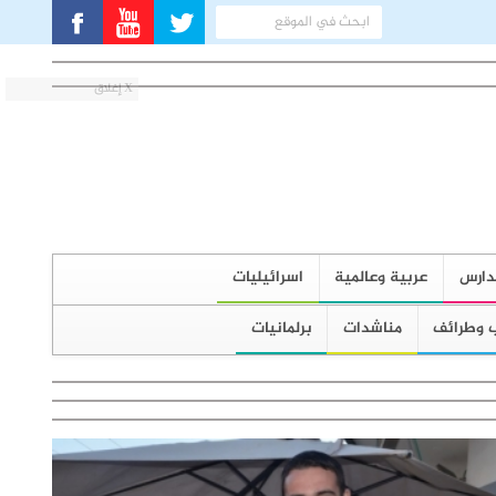
X إغلاق
دارس
عربية وعالمية
اسرائيليات
 وطرائف
مناشدات
برلمانيات