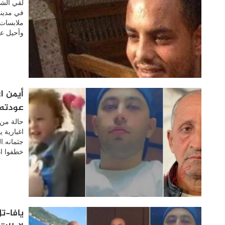
لقي الشا
في مدينة
ملابسات
وأحيل عل
أيمن ا
عودته 
حالة من 
اغبارية 
جثمانه.ال
خطفوا اغ