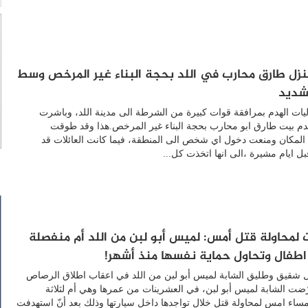
زل طارق محارب في اللد بحجة البناء غير المرخص وسط
ديد
ات الهدم بمرافقة قوات كبيرة من الشرطة الى مدينة اللد، وباشرت
دم بيت طارق ابو محارب بحجة البناء غير المرخص.هذا وقد طوقت
لمكان ومنعت دخول اي شخص الى المنطقة، فيما كانت العائلات قد
ل ايام مشيرة ،الى انها اتخذت كل...
 لمحاولة قتل أمس: لميس أبو لبن من اللد أم منفصلة
 اطفال وتحاول حماية نفسها منذ أشهر!
ال شقيق وطليق الشابة لميس أبو لبن من اللد في اعقاب اطلاق الرصاص
رّضت الشابة لميس أبو لبن، في العشرينات من عمرها وهي أم لثلاثة
ساء امس لمحاولة قتل خلال تواجدها داخل سيارتها وذلك بعد أنّ استهدفت