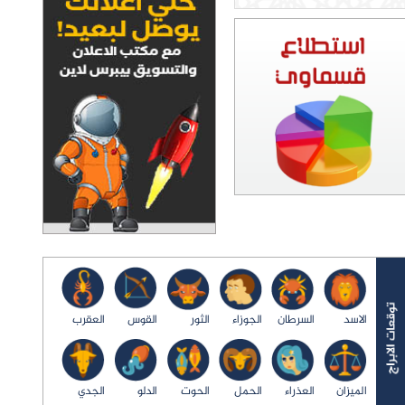
الاسد
السرطان
الجوزاء
الثور
القوس
العقرب
الميزان
العذراء
الحمل
الحوت
الدلو
الجدي