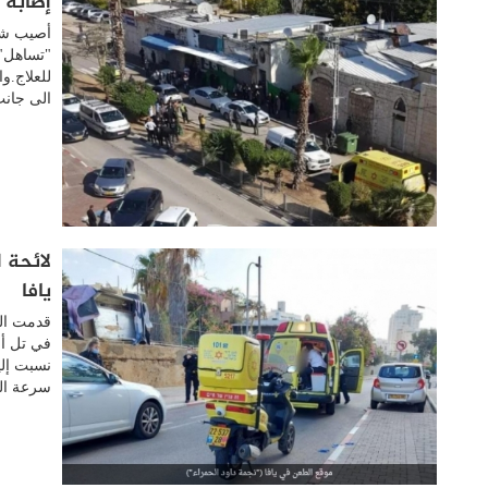
إصابة 
أصيب شا
"تساهل" 
للعلاج.و
الى جانب
لائحة 
يافا
قدمت الن
سرعة الخ