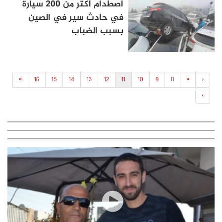
اصطدام أكثر من 200 سيارة
في حادث سير في الصين
بسبب الضباب
»
16
15
14
13
12
11
10
9
8
«
‹
›