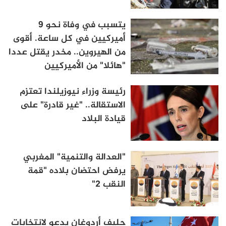
يتسبب في وفاة نحو 9
أميركيين في كل ساعة. أقوى
من الهيروين.. مخدر يقتل عددا
"هائلا" من الأميركيين
رئيسة وزراء نيوزيلندا تعتزم
الاستقالة.. "غير قادرة" على
قيادة البلاد
"العدالة والتنمية" المغربي
يرفض احتضان بلاده "قمة
النقب 2"
حليف أردوغان يدعو لانتخابات