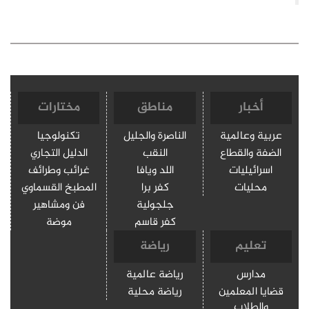
أخبار
مناطق
مختارات
عربية وعالمية
الناصرة والجليل
تكنولوجيا
الضفة والقطاع
النقب
الدليل التجاري
اسرائيليات
اللد ويافا
غرائب وطرائف
محليات
كفر برا
المطبخ القسماوي
جلجولية
فن ومشاهير
كفر قاسم
موضة
تعليم
رياضة
مدارس
رياضة عالمية
قضايا المعلمين
رياضة محلية
والطلاب