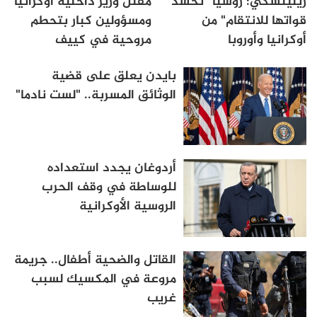
زيلينسكي: روسيا "تحشد
مقتل وزير داخلية أوكرانيا
قواتها للانتقام" من
ومسؤولين كبار بتحطم
أوكرانيا وأوروبا
مروحية في كييف
بايدن يعلق على قضية
الوثائق المسربة.. "لست نادما"
أردوغان يجدد استعداده
للوساطة في وقف الحرب
الروسية الأوكرانية
القاتل والضحية أطفال.. جريمة
مروعة في المكسيك لسبب
غريب