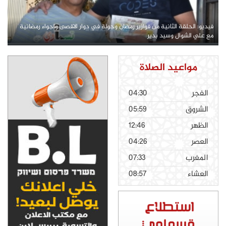
فيديو: الحلقة الثانية من فوازير رمضان وجولة في دوار الاقصى واجواء رمضانية
مع علي الشوال وسيد بدير
مواعيد الصلاة
الفجر
04:30
الشروق
05:59
الظهر
12:46
العصر
04:26
المغرب
07:33
العشاء
08:57