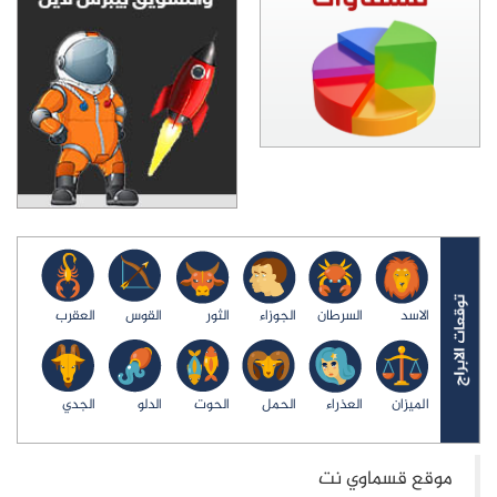
الاسد
السرطان
الجوزاء
الثور
القوس
العقرب
الميزان
العذراء
الحمل
الحوت
الدلو
الجدي