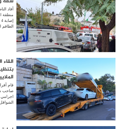
شقة وإصابة 3 آخر
أفاد الن
منطقة ال
إ
الطاقم ا
القاء 
بتنظيم
الملاي
صاحب شر
اجرامي م
الشواقل 