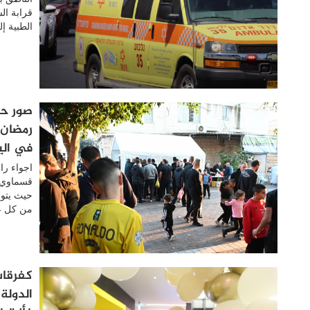
الطبية إ
صور حص
رمضان 
في الي
اجواء را
قسماوي ن
حيث يتوا
من كل عا
كفرقاس