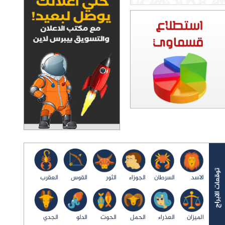
الاسد
السرطان
الجوزاء
الثور
القوس
العقرب
الميزان
العذراء
الحمل
الحوت
الدلو
الجدي