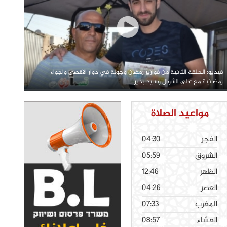
فيديو: الحلقة الثانية من فوازير رمضان وجولة في دوار الاقصى واجواء
رمضانية مع علي الشوال وسيد بدير
مواعيد الصلاة
الفجر
04:30
الشروق
05:59
الظهر
12:46
العصر
04:26
المغرب
07:33
العشاء
08:57