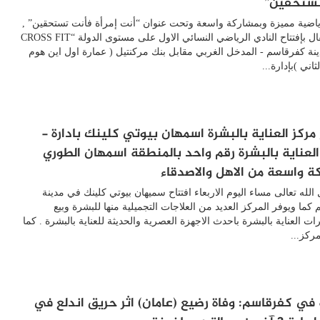
تستحقين”
ياضية مميزة وبمشاركة واسعة وتحت عنوان “أنت إمرأة فأنت تستحقين” ,
تم الإحتفال بإفتتاح النادي الرياضي النسائي الاول على مستوى الدولة “CROSS FIT
نة كفرقاسم - المدخل الغربي مقابل بنك مركنتيل ( عمارة اول اين هوم
ثاني )بإدارة...
 مركز العناية بالبشرة اسمهان بيوتي كلينك بادارة -
العناية بالبشرة رقم واحد بالمنطقة اسمهان الطوري
ة واسعة من الاهل والاصدقاء
الله تعالى مساء اليوم الاربعاء افتتاح سميهان بيوتي كلينك في مدينة
كما ويوفر المركز العديد من العلاجات التجميلية منها للبشرة وبيع
 العناية بالبشرة باحدث الاجهزة العصرية والحديثة للعناية بالبشرة . كما
مركز...
في كفرقاسم: وفاة رضيع (عامان) اثر حريق اندلع في