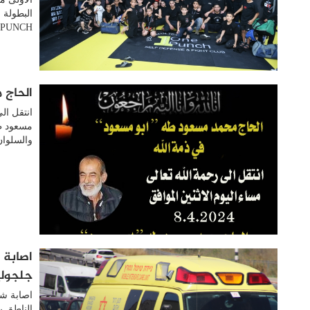
البطولة 
ONE PUNCH بقيادة المدرب أم
الحاج 
مسعود طه
والسلوان
جلجولي
الناطق ب