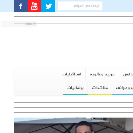
X إغلاق
دارس
عربية وعالمية
اسرائيليات
 وطرائف
مناشدات
برلمانيات