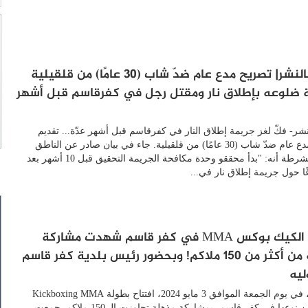
سُمح بالنشر| تصريح مدع عام ضدّ شاب (30 عامًا) من قلقيلية
ضلوعه بإطلاق نار ومقتل رجل في كفرقاسم قبل أشهر
نشر- فكّ لغز جريمة إطلاق النار في كفرقاسم قبل أشهر عدّة... تقديم
تصريح مدع عام ضدّ شاب (30 عامًا) من قلقيلية. جاء في بيان صادر عن الناطق
بلسان الشرطة أنه: "بدأ محققو وحدة مكافحة الجريمة التحقيق قبل 10 أشهر بعد
غًا حول جريمة إطلاق نار في...
بطولة الكيك بوكس MMA في كفر قاسم شهدت مشاركة
مذهلة من أكثر من 150 ملاكم! وبحضور رئيس بلدية كفر قاسم
يه
تم اليوم، في يوم الجمعة الموافق 3 مايو 2024، افتتاح بطولة Kickboxing MMA
الأولى من نوعها في كفر قاسم، بمشاركة مذهلة تجاوزت الـ 150 ملاكم. جمعت