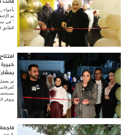
فأنت 
بأجواء ر
” في مدي
الطابق ال
افتتاح
خبيرة 
بمشارك
تم بفضل 
كفرقاسم 
مستحضرات
ويوفر ال
فاجعة 