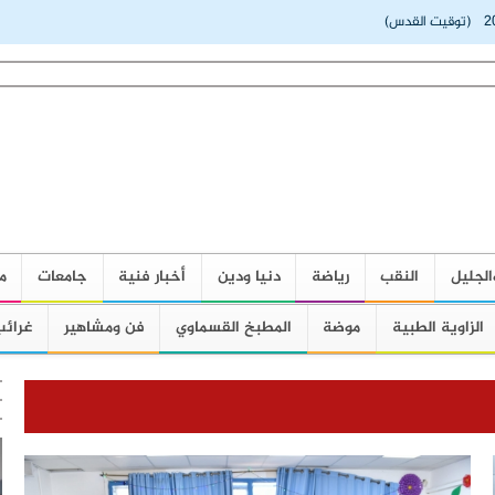
2
(توقيت القدس)
الجليل
النقب
رياضة
دنيا ودين
أخبار فنية
جامعات
م
الزاوية الطبية
موضة
المطبخ القسماوي
فن ومشاهير
غرائب