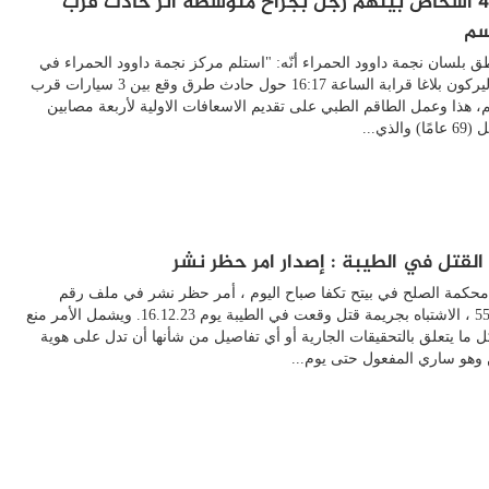
إصابة 4 أشخاص بينهم رجل بجراح متوسطة اثر حادث قرب
سم
اطق بلسان نجمة داوود الحمراء أنّه: "استلم مركز نجمة داوود الحمراء في
منطقة اليركون بلاغا قرابة الساعة 16:17 حول حادث طرق وقع بين 3 سيارات قرب
 هذا وعمل الطاقم الطبي على تقديم الاسعافات الاولية لأربعة مصابين
والذي...
القتل في الطيبة : إصدار امر حظر نشر
حكمة الصلح في بيتح تكفا صباح اليوم ، أمر حظر نشر في ملف رقم
551276/23 ، الاشتباه بجريمة قتل وقعت في الطيبة يوم 16.12.23. ويشمل الأمر منع
ل ما يتعلق بالتحقيقات الجارية أو أي تفاصيل من شأنها أن تدل على هوية
وهو ساري المفعول حتى يوم...