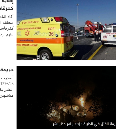
كفرقا
أفاد الن
كفرقاسم،
بينهم رجل (69 عامًا) 
جريمة 
أصدرت م
النشر بك
مشتبهين 