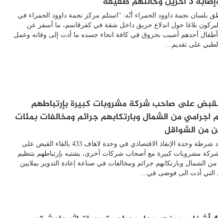
ين وحالتهم طفيفة
اطق بلسان نجمة داوود الحمراء أنّه: "استلم مركز نجمة داوود الحمراء في
يركون بلاغا حول اندلاع حريق داخل شقة في كفرقاسم، ما أسفر عن
صابة 4 أطفال أحدهم أصيب بحروق في كافة انحاء جسده ما أدت إلى وفاته وعمل
لطبي على تقديم...
القبض على صاحب شركة مشروبات كبيرة بإرتباطهم
 اجرامي من الشمال وبارتكابهم جرائم ومخالفات بمئات
ين من الشواقل
قام أفراد شرطة وحدة الإنفاذ الاقتصادي في وحدة لاهاف 433 بالقاء القبض على
كة مشروبات كبيرة مع أصحاب شركات أخرى، يشتبه بإرتباطهم بتنظيم
ن الشمال وبارتكابهم جرائم ومخالفات في صناعة إعادة التدوير بملايين
التي أدت الى فوضى في...