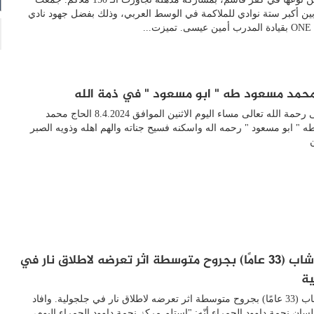
بين أكبر ستة نوادي للملاكمة في الوسط العربي، وذلك بفضل جهود نادي
ين عيسى. تميزت...
محمد مسعود طه " ابو مسعود " في ذمة الله
انتقل الى رحمة الله تعالى مساء اليوم الاثنين الموافق 8.4.2024 الحاج محمد
 " ابو مسعود " رحمه اله واسكنه فسيح جناته والهم اهله وذويه الصبر
اصابة شاب (33 عامًا) بجروح متوسطة اثر تعرضه لاطلاق نار في
ة
اصابة شاب (33 عامًا) بجروح متوسطة اثر تعرضه لاطلاق نار في جلجولية. وافاد
لسان نجمة داوود الحمراء أنّه: "استلم مركز نجمة داوود الحمراء اليوم،