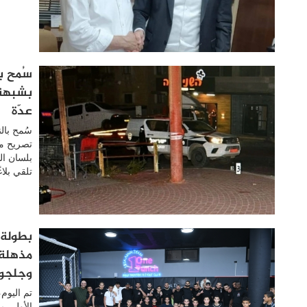
بشبهة 
عدّة
سُمح بال
تلقي بلا
وجلجول