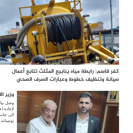
كفر قاسم: رابطة مياه ينابيع المثلث تتابع أعمال
صيانة وتنظيف خطوط وعبارات الصرف الصحي
وزير ا
وصل بيان
لإعادة اع
الى جانب
توصياته 