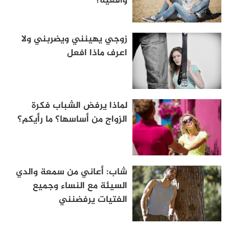
واقعية؟
زوجي يهينني ويضربني ولا
اعرف ماذا افعل
لماذا يرفض الشباب فكرة
الزواج من أساسها؟ ما رأيكم؟
شاب: أعاني من سمعة والدي
السيئة مع النساء وجميع
الفتيات يرفضنني