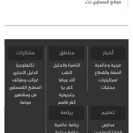
أخبار
مناطق
مختارات
عربية وعالمية
الناصرة والجليل
تكنولوجيا
الضفة والقطاع
النقب
الدليل التجاري
اسرائيليات
اللد ويافا
غرائب وطرائف
محليات
كفر برا
المطبخ القسماوي
جلجولية
فن ومشاهير
كفر قاسم
موضة
تعليم
رياضة
مدارس
رياضة عالمية
قضايا المعلمين
رياضة محلية