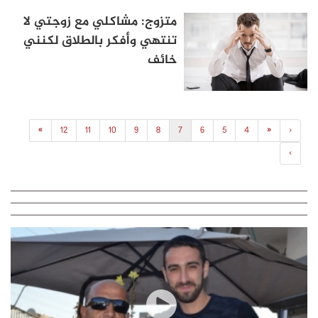
متزوج: مشاكلي مع زوجتي لا
تنتهي وأفكر بالطلاق لكنني
خائف
»
12
11
10
9
8
7
6
5
4
«
‹
›