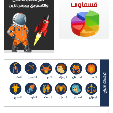
الاسد
السرطان
الجوزاء
الثور
القوس
العقرب
الميزان
العذراء
الحمل
الحوت
الدلو
الجدي