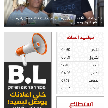
فيديو: الحلقة الثانية من فوازير رمضان وجولة في دوار الاقصى واجواء رمضانية
مع علي الشوال وسيد بدير
مواعيد الصلاة
الفجر
04:30
الشروق
05:59
الظهر
12:46
العصر
04:26
المغرب
07:33
العشاء
08:57