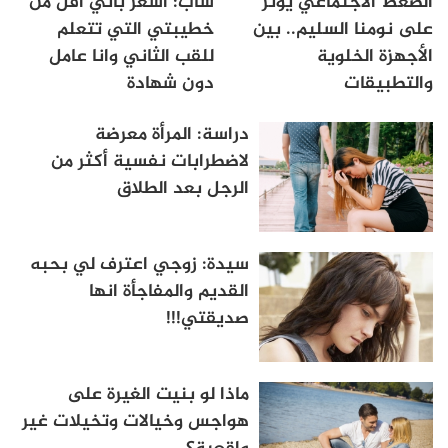
الضغط الاجتماعي يؤثر
شاب: أشعر بأني أقل من
على نومنا السليم.. بين
خطيبتي التي تتعلم
الأجهزة الخلوية
للقب الثاني وانا عامل
والتطبيقات
دون شهادة
دراسة: المرأة معرضة
لاضطرابات نفسية أكثر من
الرجل بعد الطلاق
سيدة: زوجي اعترف لي بحبه
القديم والمفاجأة انها
صديقتي!!!
ماذا لو بنيت الغيرة على
هواجس وخيالات وتخيلات غير