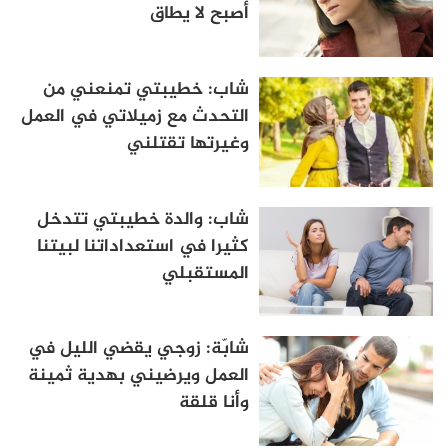
أصبح لا يطاق
شاب: خطيبتي تمنعني من
التحدث مع زميلاتي في العمل
وغيرتها تقتلني
شاب: والدة خطيبتي تتدخل
كثيرا في استعداداتنا لبيتنا
المستقبلي
شابّة: زوجي يقضي الليل في
العمل ويرضيني بهدية ثمينة
وأنا قلقة