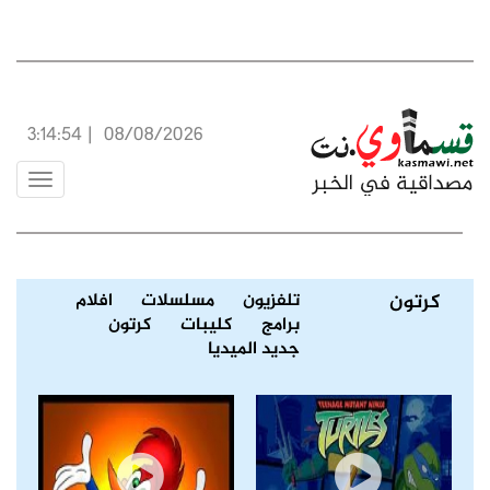
3:14:54
|
08/08/2026
Toggle
vigation
كرتون
تلفزيون
مسلسلات
افلام
برامج
كليبات
كرتون
جديد الميديا