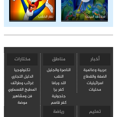
سلاحف النينجا
نقار الخشب
أخبار
مناطق
مختارات
عربية وعالمية
الناصرة والجليل
تكنولوجيا
الضفة والقطاع
النقب
الدليل التجاري
اسرائيليات
اللد ويافا
غرائب وطرائف
محليات
كفر برا
المطبخ القسماوي
جلجولية
فن ومشاهير
كفر قاسم
موضة
تعليم
رياضة