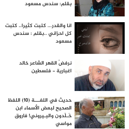
بقلم: سندس مسعود
انا والقدر... كتبت كثيرا.. كتبت
كل احزاني ..بقلم : سندس
مسعود
نرفضُ القهر الشاعر خالد
اغبارية - فلسطين
حديث في اللغـــة (10) اللفظ
الصحيح لبعض الأسماء ابن
خَـلْدون والبِـيروني! فاروق
مواسي