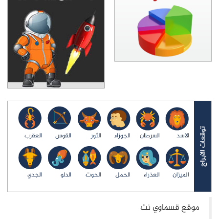
الاسد
السرطان
الجوزاء
الثور
القوس
العقرب
الميزان
العذراء
الحمل
الحوت
الدلو
الجدي