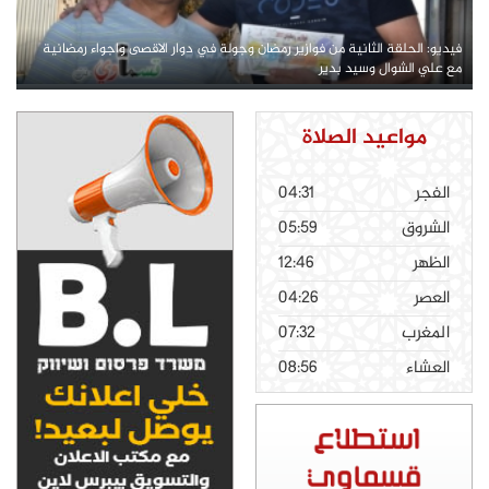
فيديو: الحلقة الثانية من فوازير رمضان وجولة في دوار الاقصى واجواء رمضانية
مع علي الشوال وسيد بدير
مواعيد الصلاة
الفجر
04:31
الشروق
05:59
الظهر
12:46
العصر
04:26
المغرب
07:32
العشاء
08:56