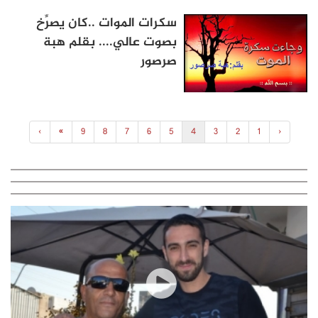
سكرات الموات ..كان يصرِّخ
بصوت عالي.... بقلم هبة
صرصور
›
»
9
8
7
6
5
4
3
2
1
‹