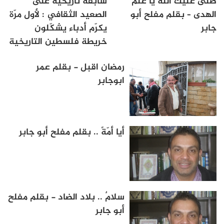
صلى عليك الله يا عَلَمَ
سابقة تاريخية على
الهدى – بقلم مفلح أبو
الصعيد الثقافي : لأول مرّة
جابر
يكرّم أدباء يشكّلون
خريطة فلسطين التاريخية
رمضان اقبل - بقلم عمر
ابوجابر
أيا أمّةً .. بقلم مفلح أبو جابر
سلامٌ .. بلاد الضاد - بقلم مفلح
أبو جابر