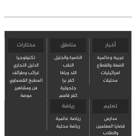
أخبار
مناطق
مختارات
عربية وعالمية
الناصرة والجليل
تكنولوجيا
الضفة والقطاع
النقب
الدليل التجاري
اسرائيليات
اللد ويافا
غرائب وطرائف
محليات
كفر برا
المطبخ القسماوي
جلجولية
فن ومشاهير
كفر قاسم
موضة
تعليم
رياضة
مدارس
رياضة عالمية
قضايا المعلمين
رياضة محلية
والطلاب