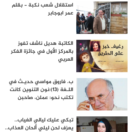
استقلال شعب نكبة - بقلم
عمر ابوجابر
الكاتبة هديل ناشف تفوز
بالمركز الأول في جائزة الفكر
العربي
ب. فاروق مواسي حديـث في
اللـغة (13):نون التنوين كانت
تكتب نحو: عملن، صاحبن
تبكي عليك ليالي الغياب..
يعزف لحن ليلي ألحان العذاب..